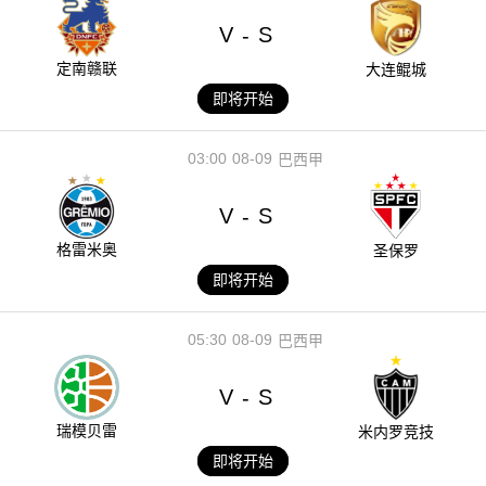
V
S
-
定南赣联
大连鲲城
即将开始
03:00
08-09
巴西甲
V
S
-
格雷米奥
圣保罗
即将开始
05:30
08-09
巴西甲
V
S
-
瑞模贝雷
米内罗竞技
即将开始