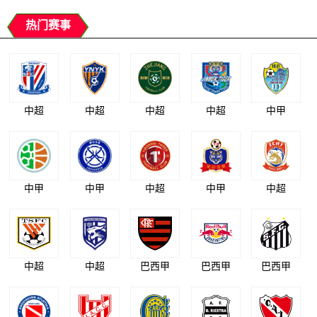
热门赛事
中超
中超
中超
中超
中甲
中甲
中甲
中超
中甲
中超
中超
中超
巴西甲
巴西甲
巴西甲