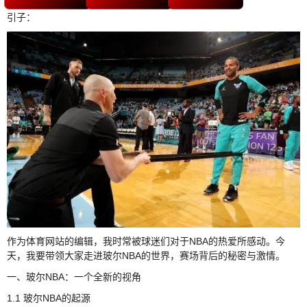
引子：
作为体育网站的编辑，我时常被球迷们对于NBA的热爱所感动。今
天，我要带领大家走进玻尔NBA的世界，赛场背后的秘密与激情。
一、玻尔NBA：一个全新的视角
1.1 玻尔NBA的起源