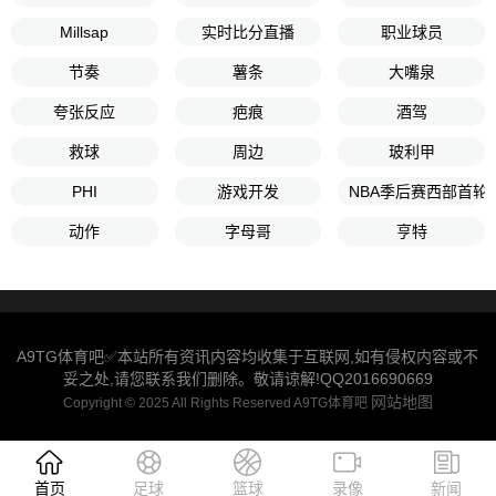
Millsap
实时比分直播
职业球员
节奏
薯条
大嘴泉
夸张反应
疤痕
酒驾
救球
周边
玻利甲
PHI
游戏开发
NBA季后赛西部首轮
动作
字母哥
亨特
A9TG体育吧✅本站所有资讯内容均收集于互联网,如有侵权内容或不
妥之处,请您联系我们删除。敬请谅解!QQ2016690669
网站地图
Copyright © 2025 All Rights Reserved A9TG体育吧
首页
足球
篮球
录像
新闻