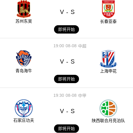
V
S
-
苏州东吴
长春亚泰
即将开始
19:00
08-08
中超
V
S
-
青岛海牛
上海申花
即将开始
19:30
08-08
中甲
V
S
-
石家庄功夫
陕西联合月亮泊队
即将开始