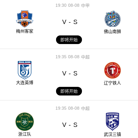
19:30
08-08
中甲
V
S
-
梅州客家
佛山南狮
即将开始
19:35
08-08
中超
V
S
-
大连英博
辽宁铁人
即将开始
19:35
08-08
中超
V
S
-
浙江队
武汉三镇