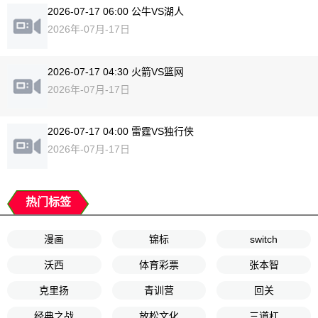
2026-07-17 06:00 公牛VS湖人
2026年-07月-17日
2026-07-17 04:30 火箭VS篮网
2026年-07月-17日
2026-07-17 04:00 雷霆VS独行侠
2026年-07月-17日
热门标签
漫画
锦标
switch
沃西
体育彩票
张本智
克里扬
青训营
回关
经典之战
放松文化
三道杠