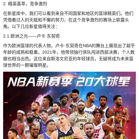
2. 精英荟萃，竞争激烈
在新星库中，我们可以看到来自不同国家和地区的篮球精英们。他们
凭借着过人的天赋和不懈的努力，在这个竞争激烈的赛场上崭露头
角。以下几位新星值得关注：
2.1 欧洲之光——卢卡·东契奇
作为欧洲篮球的代表人物，卢卡·东契奇在NBA的舞台上展现出了超乎
年龄的成熟和稳重。2021年，他带领独行侠队闯进西部决赛，个人数
据也相当出色。这位来自斯洛文尼亚的年轻球员，无疑将成为未来篮
球世界的一颗璀璨明星。