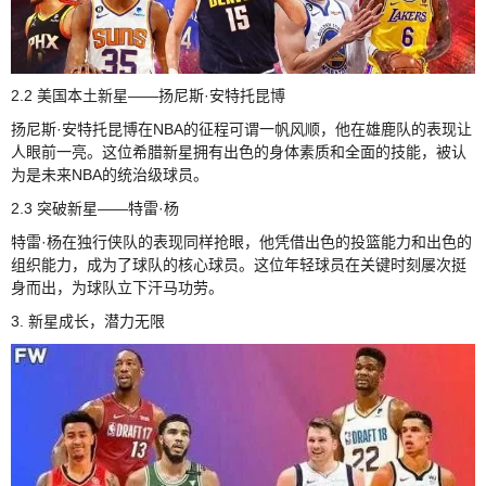
2.2 美国本土新星——扬尼斯·安特托昆博
扬尼斯·安特托昆博在NBA的征程可谓一帆风顺，他在雄鹿队的表现让
人眼前一亮。这位希腊新星拥有出色的身体素质和全面的技能，被认
为是未来NBA的统治级球员。
2.3 突破新星——特雷·杨
特雷·杨在独行侠队的表现同样抢眼，他凭借出色的投篮能力和出色的
组织能力，成为了球队的核心球员。这位年轻球员在关键时刻屡次挺
身而出，为球队立下汗马功劳。
3. 新星成长，潜力无限