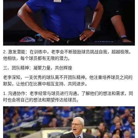
2. 激发潜能：在训练中，老李会不断鼓励球员挑战自我，超越极限。
他相信，每个球员都有无限的潜力。
三、团队精神：凝聚力量，共创辉煌
老李深知，一支优秀的球队离不开团队精神。他注重培养球员之间的
默契，让他们在比赛中相互支持、共同进步。
1. 沟通协作：老李经常与球员进行沟通，了解他们的想法和需求，同
时也会将自己的想法和期望传达给球员。