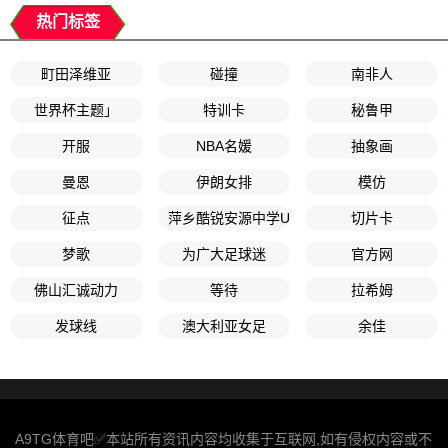
热门标签
町田泽维亚
碰撞
南非人
世界杯主题」
特训卡
秘鲁甲
开服
NBA名媛
抽象画
曼恩
伊朗女排
模仿
征点
萍乡酷锐安源中学U13
切片卡
梦歌
为广大足球迷
官方网
佛山汇诚动力
等待
拉希姆
发球线
澳大利亚女足
余佳
A9TG体育吧✅本站所有资讯内容均收集于互联网,如有侵权内容或不