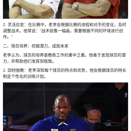
2. 灵活应变：在比赛中，老李会根据比赛的进程和对手的变化，及时
调整战术。他常说：“战术就像一幅画，需要根据不同的环境进行创
作。”
二、球员培养：挖掘潜力，成就未来
老李认为，球员的培养是教练工作的重中之重。他善于发现球员的潜
力，并帮助他们发挥到极致。
1. 因材施教：老李深知每个球员的特点和优势，他会根据球员的特长
制定个性化的训练计划。