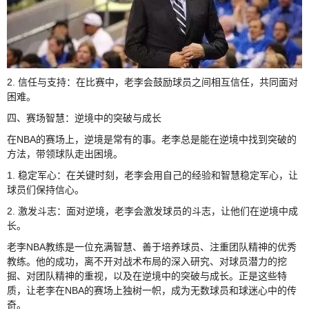
2. 信任与支持：在比赛中，老李会鼓励球员之间相互信任，共同面对
困难。
四、赛场智慧：逆境中的突破与成长
在NBA的赛场上，逆境是常有的事。老李总是能在逆境中找到突破的
方法，带领球队走出困境。
1. 稳定军心：在关键时刻，老李会用自己的经验和智慧稳定军心，让
球员们保持信心。
2. 激发斗志：面对逆境，老李会激发球员的斗志，让他们在逆境中成
长。
老李NBA教练是一位充满智慧、善于培养球员、注重团队精神的优秀
教练。他的成功，离不开对战术布局的深入研究、对球员潜力的挖
掘、对团队精神的重视，以及在逆境中的突破与成长。正是这些特
质，让老李在NBA的赛场上独树一帜，成为无数球员和球迷心中的传
奇。