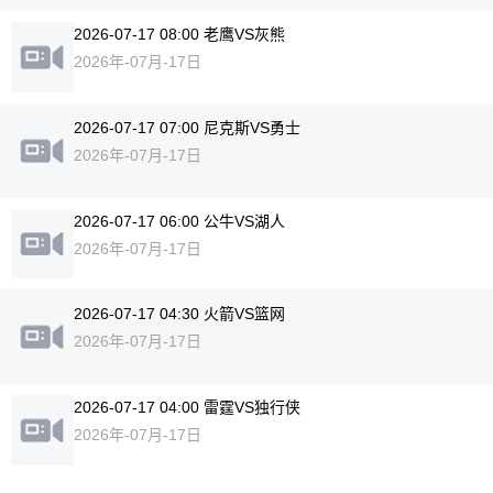
2026-07-17 08:00 老鹰VS灰熊
2026年-07月-17日
2026-07-17 07:00 尼克斯VS勇士
2026年-07月-17日
2026-07-17 06:00 公牛VS湖人
2026年-07月-17日
2026-07-17 04:30 火箭VS篮网
2026年-07月-17日
2026-07-17 04:00 雷霆VS独行侠
2026年-07月-17日