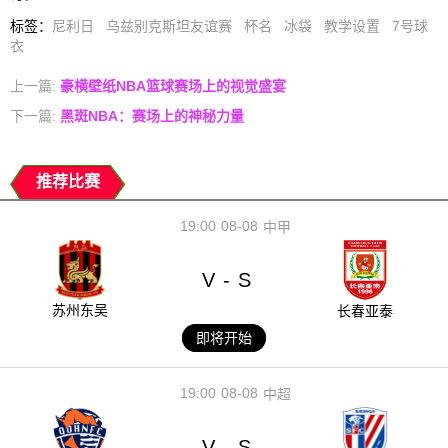
标签
：
尼利日
乌兹别克斯坦友谊赛
杯名
冰袋
教学设置
7号球
衣
上一篇:
豪横壁纸NBA篮球赛场上的视觉盛宴
下一篇:
黑斑NBA：赛场上的神秘力量
推荐比赛
19:00
08-08
中甲
V
S
-
苏州东吴
长春亚泰
即将开始
19:00
08-08
中超
V
S
-