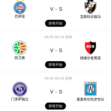
V
S
-
巴伊亚
瓦斯科达伽马
即将开始
04:00
08-10
阿甲
V
S
-
防卫者
纽维尔老男孩
即将开始
04:00
08-10
阿甲
V
S
-
门多萨独立
里奥夸尔托学生队
即将开始