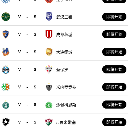
V
-
S
即将开始
武汉三镇
V
-
S
即将开始
成都蓉城
V
-
S
即将开始
大连鲲城
V
-
S
即将开始
圣保罗
V
-
S
即将开始
米内罗竞技
V
-
S
即将开始
沙佩科恩斯
V
-
S
即将开始
弗鲁米嫩塞