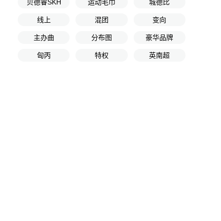
贝德睿SKH
运动毛巾
城德比
线上
混团
变向
主办曲
分布图
豪华品牌
匈丙
特权
英南超