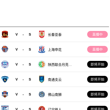
V
-
S
直播中
长春亚泰
V
-
S
直播中
上海申花
V
-
S
即将开始
陕西联合月亮泊
队
V
-
S
即将开始
南通支云
V
-
S
即将开始
佛山南狮
V
-
S
即将开始
辽宁铁人