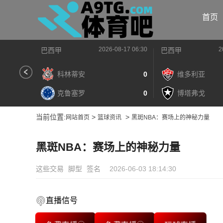
首页
2026-08-17 06:30
2
巴西甲
巴西甲
科林蒂安
0
维多利亚
克鲁塞罗
0
博塔弗戈
当前位置:
>
>
网站首页
篮球资讯
黑斑NBA：赛场上的神秘力量
黑斑NBA：赛场上的神秘力量
这些交易
脚型
签名
2026-06-03 18:14:30
直播信号