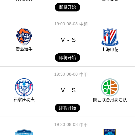
即将开始
19:00
08-08
中超
V
S
-
青岛海牛
上海申花
即将开始
19:30
08-08
中甲
V
S
-
石家庄功夫
陕西联合月亮泊队
即将开始
19:30
08-08
中甲