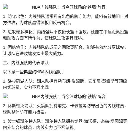
1. 防守出色：内线强队通常拥有出色的防守能力，能够有效地阻止对
方进攻，为球队赢得篮板和反击机会。
2. 进攻端多样化：内线强队不仅擅长篮下强攻，还能在中远距离投篮
和助攻方面有所作为，使球队进攻更具威胁。
3. 团结协作：内线强队的成员之间默契配合，能够有效地分享球权，
让球队在进攻端发挥出最大威力。
三、内线强队的代表球队
以下是一些典型的NBA内线强队：
1. 洛杉矶湖人队：湖人队拥有勒布朗·詹姆斯、安东尼·戴维斯等顶级
内线球星，实力不容小觑。
2. 休斯顿火箭队：火箭队拥有塔克、卡佩拉等防守出色的内线球员，
球队整体防守能力极强。
3. 波士顿凯尔特人队：凯尔特人队拥有戈登·海沃德、杰森·塔图姆等
内外结合的球员，内线实力也不容忽视。