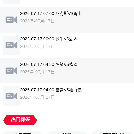
2026-07-17 07:00 尼克斯VS勇士
2026年-07月-17日
2026-07-17 06:00 公牛VS湖人
2026年-07月-17日
2026-07-17 04:30 火箭VS篮网
2026年-07月-17日
2026-07-17 04:00 雷霆VS独行侠
2026年-07月-17日
热门标签