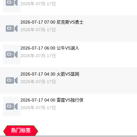
2026年-07月-17日
2026-07-17 07:00 尼克斯VS勇士
2026年-07月-17日
2026-07-17 06:00 公牛VS湖人
2026年-07月-17日
2026-07-17 04:30 火箭VS篮网
2026年-07月-17日
2026-07-17 04:00 雷霆VS独行侠
2026年-07月-17日
热门标签