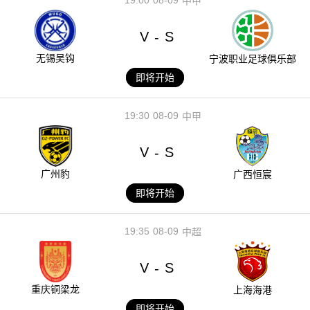
中甲
V
S
-
无锡吴钩
宁波职业足球俱乐部
即将开始
19:30
08-09
中甲
V
S
-
广州豹
广西恒宸
即将开始
19:35
08-09
中超
V
S
-
重庆铜梁龙
上海海港
即将开始