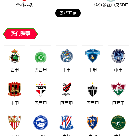
圣塔菲联
科尔多瓦中央SDE
即将开始
热门赛事
西甲
巴西甲
中甲
中甲
中甲
中甲
巴西甲
巴西甲
巴西甲
巴西甲