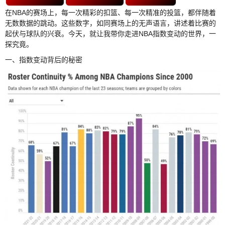
在NBA的赛场上，每一次精彩的扣篮、每一次精准的投篮，都伴随着
无数数据的跳动。这些数字，如同赛场上的无声语言，讲述着比赛的
起伏与球队的兴衰。今天，就让我带你走进NBA指数变动的世界，一
探究竟。
一、指数变动背后的秘密