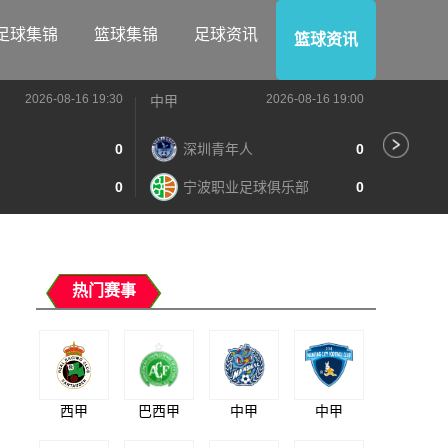
足球集锦
篮球集锦
足球资讯
篮球资讯
2026-08-16 19:30
2026-08-16 19:00
中甲
中甲
0
深圳青年人
0
苏
0
宁波职业足球俱乐部
0
南
热门赛事
西甲
巴西甲
中甲
中甲