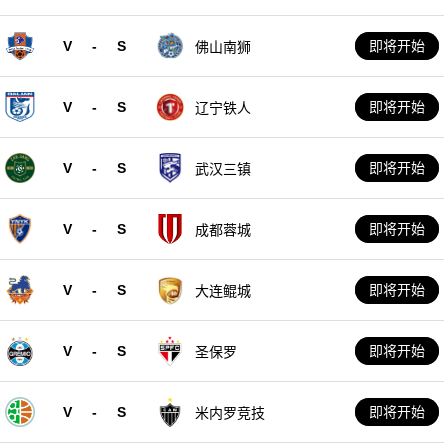
V
-
S
即将开始
佛山南狮
V
-
S
即将开始
辽宁铁人
V
-
S
即将开始
武汉三镇
V
-
S
即将开始
成都蓉城
V
-
S
即将开始
大连鲲城
V
-
S
即将开始
圣保罗
V
-
S
即将开始
米内罗竞技