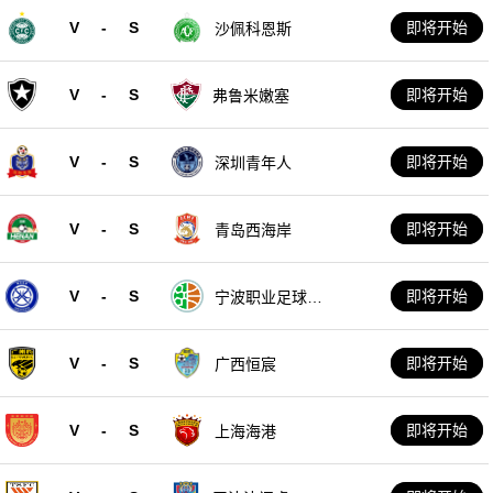
V
-
S
即将开始
沙佩科恩斯
V
-
S
即将开始
弗鲁米嫩塞
V
-
S
即将开始
深圳青年人
V
-
S
即将开始
青岛西海岸
V
-
S
即将开始
宁波职业足球俱
乐部
V
-
S
即将开始
广西恒宸
V
-
S
即将开始
上海海港