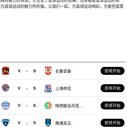
动独特魅力的体现。它见证了篮球运动的发展，也承载着篮球运动的希
也为篮球运动的魅力所折服。让我们一起，为篮球运动喝彩，为紫色篮筐
V
-
S
即将开始
长春亚泰
V
-
S
即将开始
上海申花
V
-
S
即将开始
陕西联合月亮泊
队
V
-
S
即将开始
南通支云