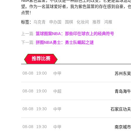
NBA紫色篮筐，不仅仅是一种颜色上的改变，它更是篮球运
望。作为一名篮球爱好者，我为紫色篮筐的存在感到自豪，
点赞！
标签
：
乌克青
申办国
围棋
化妆间
推荐
鸿雁
上一篇:
篮球图案NBA：那些印在球衣上的经典符号
下一篇:
拼图NBA勇士：勇士队崛起之谜
推荐比赛
08-08
19:00
中甲
苏州东吴
08-08
19:00
中超
青岛海牛
08-08
19:30
中甲
石家庄功夫
08-08
19:30
中甲
南京城市