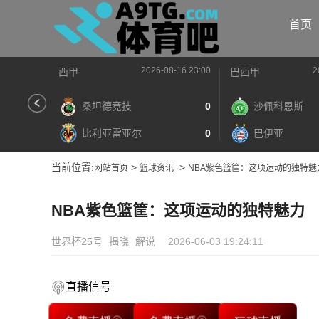
首页
2026-08-16 23:00
2
西甲
巴西甲
桑坦德竞技
0
沙佩科恩斯
比利亚雷亚尔
0
巴伊亚
当前位置:
>
>
网站首页
篮球资讯
NBA紫色篮筐：这项运动的独特魅
NBA紫色篮筐：这项运动的独特魅力
世界杯25号
揭晓
解说
2026-06-03 19:24:11
直播信号