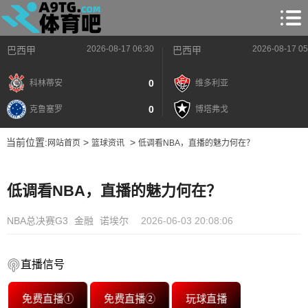
2026-08-17 06:30
2026-08-17 05
巴西甲
巴西甲
0
科林蒂安
维多利亚
0
克鲁塞罗
博塔弗戈
当前位置:
>
>
网站首页
篮球资讯
低调看NBA，直播的魅力何在？
低调看NBA，直播的魅力何在？
NBA总决赛G3
金融
诺埃尔
2026-06-03 20:08:06
直播信号
免费直播①
免费直播②
玩球直播