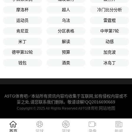
摩洛杯
超人
冷门比分分析
运动员
乌法
雷霆棍
肯尼亚
分区表格
中甲第7轮
米丁
解读
动感
德甲第32轮
预算
加克波
钱包
酒类
冰岛丁
A9TG体育吧✅本站所有资讯内容均收集于互联网,如有侵权内容或不
妥之处,请您联系我们删除。敬请谅解!QQ2016690669
网站地图
Copyright © 2025 All Rights Reserved A9TG体育吧
首页
足球
篮球
录像
新闻