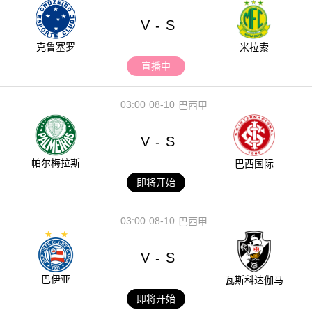
V
S
-
克鲁塞罗
米拉索
直播中
03:00
08-10
巴西甲
V
S
-
帕尔梅拉斯
巴西国际
即将开始
03:00
08-10
巴西甲
V
S
-
巴伊亚
瓦斯科达伽马
即将开始