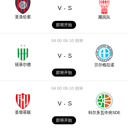
V
S
-
圣洛伦索
飓风队
即将开始
04:00
08-10
阿甲
V
S
-
班菲尔德
贝尔格拉诺
即将开始
04:00
08-10
阿甲
V
S
-
圣塔菲联
科尔多瓦中央SDE
即将开始