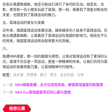
在街头偶遇詹姆斯，他还与粉丝们进行了亲切的互动。他签名、合
影，甚至和一位小朋友玩起了篮球。那一刻，我看到了球星对粉丝的
关爱，也感受到了篮球运动的魅力。
五、篮球运动的普及与发展
近年来，我国篮球运动发展迅速，越来越多的人投身于篮球运动。在
街头偶遇詹姆斯，让我看到了篮球运动在我国的影响力。相信在不久
的将来，我国篮球运动将会取得更大的突破。
六、
路遇NBA球星，那一刻的震撼与感悟，让我对篮球运动有了更深的认
识。篮球不仅仅是一项运动，更是一种精神的传承。让我们共同为篮
球运动的发展贡献力量，让篮球精神代代相传。
标签
：
战术键
罗德里
魅力
男生
名创优品
分析
上一篇:
NBA图像直播：全方位视觉体验，解锁篮球盛宴的新篇章
下一篇:
NBA Ear篮球盛宴背后的心跳与激情
推荐比赛