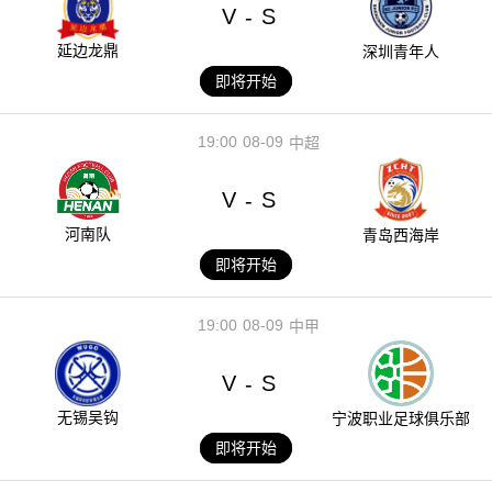
V
S
-
延边龙鼎
深圳青年人
即将开始
19:00
08-09
中超
V
S
-
河南队
青岛西海岸
即将开始
19:00
08-09
中甲
V
S
-
无锡吴钩
宁波职业足球俱乐部
即将开始