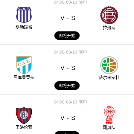
04:00
08-10
阿甲
V
S
-
塔勒瑞斯
拉努斯
即将开始
04:00
08-10
阿甲
V
S
-
图库曼竞技
萨尔米安杜
即将开始
04:00
08-10
阿甲
V
S
-
圣洛伦索
飓风队