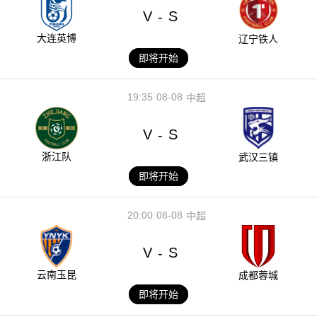
V
S
-
大连英博
辽宁铁人
即将开始
19:35
08-08
中超
V
S
-
浙江队
武汉三镇
即将开始
20:00
08-08
中超
V
S
-
云南玉昆
成都蓉城
即将开始