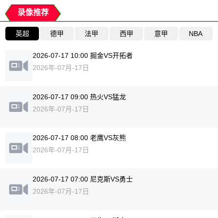
录像推荐
英超
德甲
法甲
西甲
意甲
NBA
2026-07-17 10:00 掘金VS开拓者
2026年-07月-17日
2026-07-17 09:00 热火VS猛龙
2026年-07月-17日
2026-07-17 08:00 老鹰VS灰熊
2026年-07月-17日
2026-07-17 07:00 尼克斯VS勇士
2026年-07月-17日