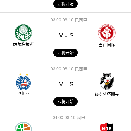
即将开始
03:00
08-10
巴西甲
V
S
-
帕尔梅拉斯
巴西国际
即将开始
03:00
08-10
巴西甲
V
S
-
巴伊亚
瓦斯科达伽马
即将开始
04:00
08-10
阿甲