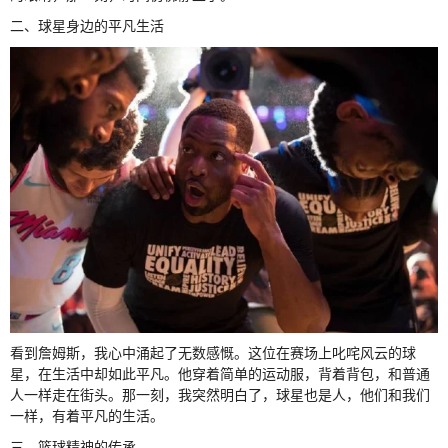
二、球星身边的平凡生活
看到詹姆斯，我心中涌起了无数感慨。这位在赛场上叱咤风云的球
星，在生活中却如此平凡。他穿着简单的运动服，背着背包，和普通
人一样走在街头。那一刻，我突然明白了，球星也是人，他们和我们
一样，有着平凡的生活。
三、篮球精神的传承