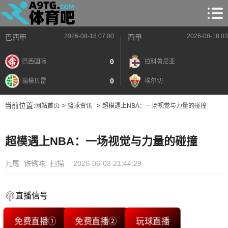
2026-08-18 07:00
2026-08-18 03
巴西甲
西甲
0
巴西国际
拉科鲁尼亚
0
瑞模贝雷
埃尔切
当前位置:
>
>
网站首页
篮球资讯
超模遇上NBA：一场视觉与力量的碰撞
超模遇上NBA：一场视觉与力量的碰撞
九尾
铁锈味
扫描
2026-06-03 21:44:29
直播信号
免费直播①
免费直播②
玩球直播