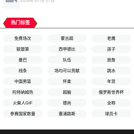
2026年-07月-17日
热门标签
免费场次
蒙古超
老鹰
联盟第
西甲德比
孩子
曼巴
队伍
放詹
线条
场均可以贡献
跳水
中国男篮
怀柔
年货
托特纳姆热
超脑
俄罗斯世界杯
火柴人GIF
德尚
全称
参赛国家数量
塞浦路斯
球员卡