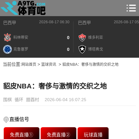
2026-08-17 06:30
2026-08-17 05
巴西甲
巴西甲
0
科林蒂安
维多利亚
0
克鲁塞罗
博塔弗戈
当前位置:
>
>
网站首页
篮球资讯
貂皮NBA：奢侈与激情的交织之地
貂皮NBA：奢侈与激情的交织之地
围棋
循环
腊酉村
2026-06-04 16:07:25
直播信号
免费直播①
免费直播②
玩球直播