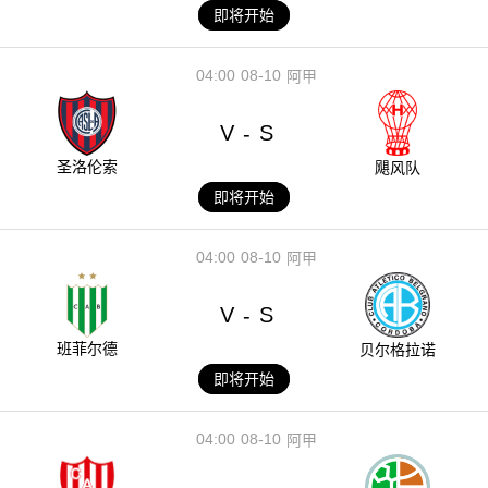
即将开始
04:00
08-10
阿甲
V
S
-
圣洛伦索
飓风队
即将开始
04:00
08-10
阿甲
V
S
-
班菲尔德
贝尔格拉诺
即将开始
04:00
08-10
阿甲