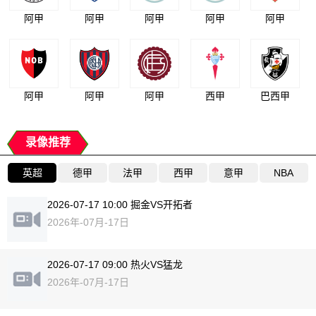
阿甲
阿甲
阿甲
阿甲
阿甲
阿甲
阿甲
阿甲
西甲
巴西甲
录像推荐
英超
德甲
法甲
西甲
意甲
NBA
2026-07-17 10:00 掘金VS开拓者
2026年-07月-17日
2026-07-17 09:00 热火VS猛龙
2026年-07月-17日