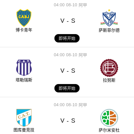
04:00
08-10
阿甲
V
S
-
博卡青年
萨斯菲尔德
即将开始
04:00
08-10
阿甲
V
S
-
塔勒瑞斯
拉努斯
即将开始
04:00
08-10
阿甲
V
S
-
图库曼竞技
萨尔米安杜