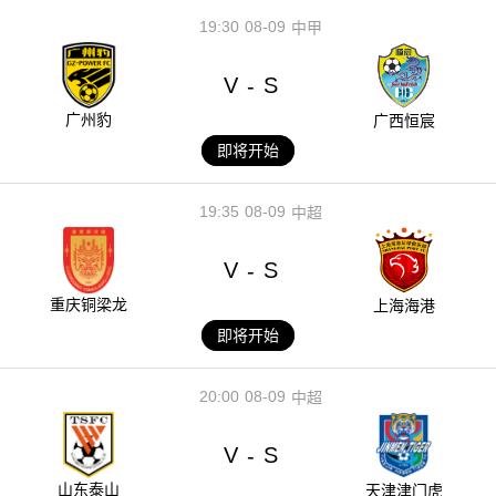
19:30
08-09
中甲
V
S
-
广州豹
广西恒宸
即将开始
19:35
08-09
中超
V
S
-
重庆铜梁龙
上海海港
即将开始
20:00
08-09
中超
V
S
-
山东泰山
天津津门虎