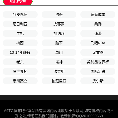
热门标签
48支队伍
浩哥
运营成本
尼日利亚
皮耶罗
桑乔
牛机
加纳超
速滑
梅西
赔率
飞猪NBA
13-14年龄段
单门
尤文图
老头
塔神
美加墨世界杯
届世界杯
法罗甲
国际足联
惠州赛立
帕楚里亚
皮尔斯
A9TG体育吧✅本站所有资讯内容均收集于互联网,如有侵权内容或不
妥之处,请您联系我们删除。敬请谅解!QQ2016690669