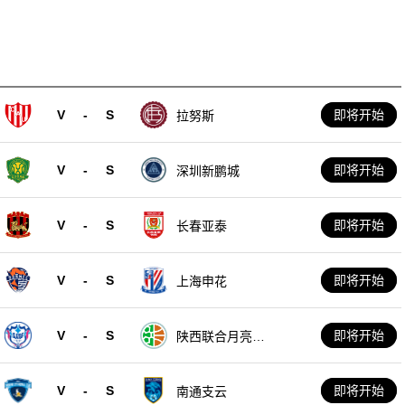
V
-
S
即将开始
拉努斯
V
-
S
即将开始
深圳新鹏城
V
-
S
即将开始
长春亚泰
V
-
S
即将开始
上海申花
V
-
S
即将开始
陕西联合月亮泊
队
V
-
S
即将开始
南通支云