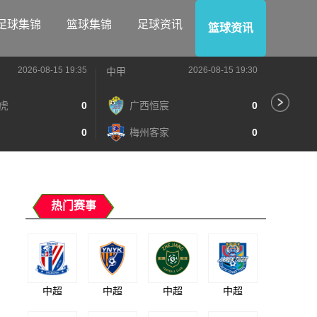
足球集锦
篮球集锦
足球资讯
篮球资讯
2026-08-15 19:35
2026-08-15 19:30
中甲
中甲
虎
0
广西恒宸
0
陕
0
梅州客家
0
长
热门赛事
中超
中超
中超
中超