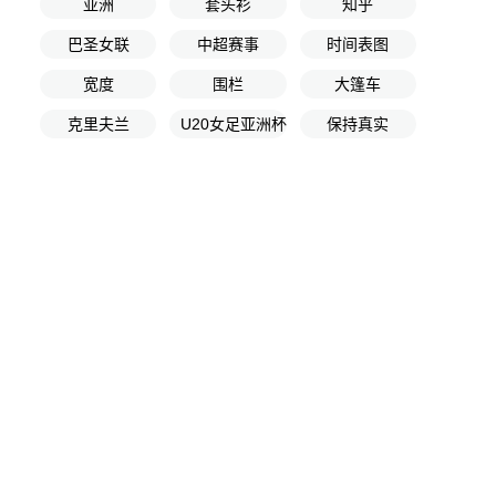
亚洲
套头衫
知乎
巴圣女联
中超赛事
时间表图
宽度
围栏
大篷车
克里夫兰
U20女足亚洲杯小组赛第2轮
保持真实