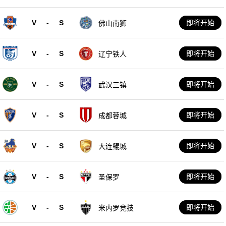
V
-
S
即将开始
佛山南狮
V
-
S
即将开始
辽宁铁人
V
-
S
即将开始
武汉三镇
V
-
S
即将开始
成都蓉城
V
-
S
即将开始
大连鲲城
V
-
S
即将开始
圣保罗
V
-
S
即将开始
米内罗竞技