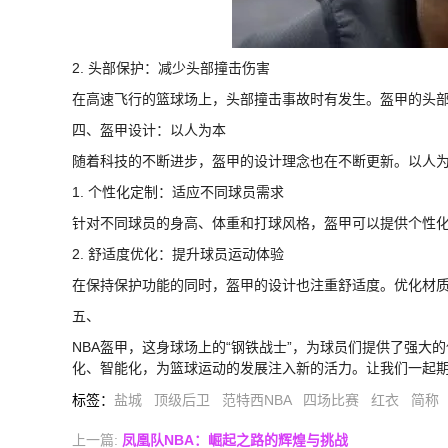
2. 头部保护：减少头部撞击伤害
在高速飞行的篮球场上，头部撞击事故时有发生。盔甲的头
四、盔甲设计：以人为本
随着科技的不断进步，盔甲的设计理念也在不断更新。以人
1. 个性化定制：适应不同球员需求
针对不同球员的身高、体重和打球风格，盔甲可以提供个性
2. 舒适度优化：提升球员运动体验
在保持保护功能的同时，盔甲的设计也注重舒适度。优化材
五、
NBA盔甲，这身球场上的“钢铁战士”，为球员们提供了强
化、智能化，为篮球运动的发展注入新的活力。让我们一起
标签
：
盐城
顶级后卫
范特西NBA
四场比赛
红衣
简称
上一篇:
凤凰队NBA：崛起之路的辉煌与挑战