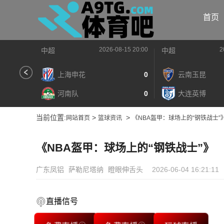
首页
2026-08-15 20:00
2
中超
中超
上海申花
0
云南玉昆
河南队
0
大连英博
当前位置:
>
>
网站首页
篮球资讯
《NBA盔甲：球场上的“钢铁战士”
《NBA盔甲：球场上的“钢铁战士”》
广东凤铝
萨勒尼塔纳
瞪眼伸舌头
2026-06-04 16:21:11
直播信号