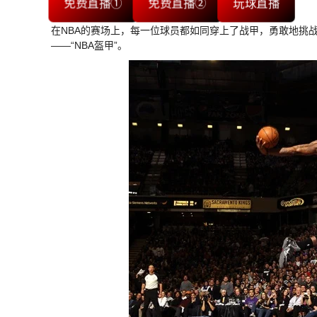
免费直播①
免费直播②
玩球直播
在NBA的赛场上，每一位球员都如同穿上了战甲，勇敢地挑
——“NBA盔甲”。