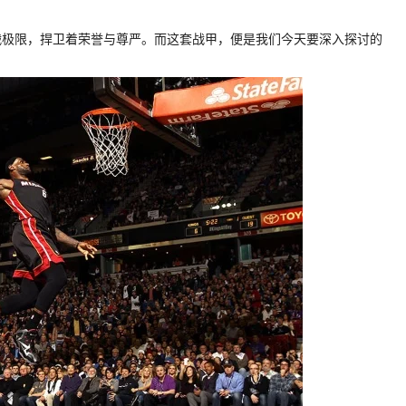
战极限，捍卫着荣誉与尊严。而这套战甲，便是我们今天要深入探讨的