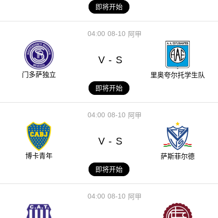
即将开始
04:00
08-10
阿甲
V
S
-
门多萨独立
里奥夸尔托学生队
即将开始
04:00
08-10
阿甲
V
S
-
博卡青年
萨斯菲尔德
即将开始
04:00
08-10
阿甲