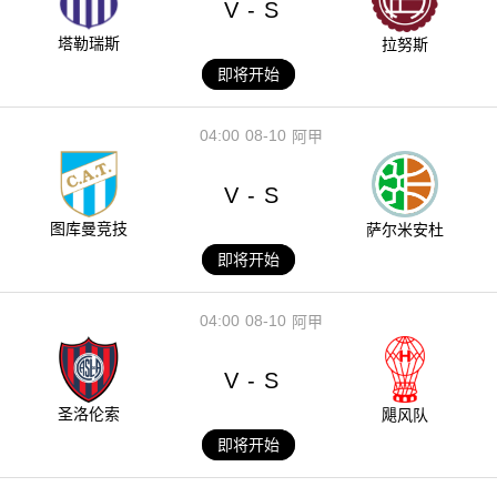
V
S
-
塔勒瑞斯
拉努斯
即将开始
04:00
08-10
阿甲
V
S
-
图库曼竞技
萨尔米安杜
即将开始
04:00
08-10
阿甲
V
S
-
圣洛伦索
飓风队
即将开始