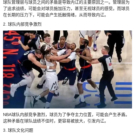
球队管理层与球员之间的矛盾是导致内讧的主要原因之一。管理层为
了追求战绩，可能会对球员施加压力，甚至无视球员的感受。而球员
在长期的压力下，可能会产生抵触情绪，从而导致内讧。
2. 球队内部竞争激烈
NBA球队内部竞争激烈，球员为了争夺主力位置，可能会产生矛盾。
这种矛盾在球队战绩不佳时，更容易被放大，引发内讧。
3. 球队文化问题