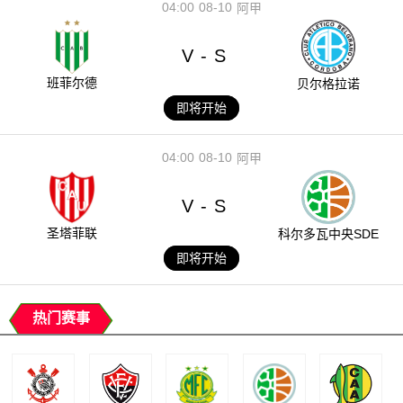
04:00
08-10
阿甲
V
S
-
班菲尔德
贝尔格拉诺
即将开始
04:00
08-10
阿甲
V
S
-
圣塔菲联
科尔多瓦中央SDE
即将开始
热门赛事