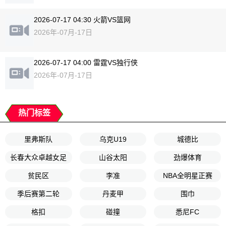
2026-07-17 04:30 火箭VS篮网
2026年-07月-17日
2026-07-17 04:00 雷霆VS独行侠
2026年-07月-17日
热门标签
里弗斯队
乌克U19
城德比
长春大众卓越女足
山谷太阳
劲爆体育
贫民区
李准
NBA全明星正赛
季后赛第二轮
丹麦甲
围巾
格扣
碰撞
悉尼FC