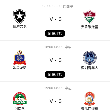
08:00
08-09
巴西甲
V
S
-
博塔弗戈
弗鲁米嫩塞
即将开始
18:00
08-09
中甲
V
S
-
延边龙鼎
深圳青年人
即将开始
19:00
08-09
中超
V
S
-
河南队
青岛西海岸