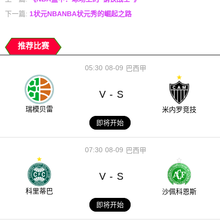
下一篇:
1状元NBANBA状元秀的崛起之路
推荐比赛
05:30
08-09
巴西甲
V
S
-
瑞模贝雷
米内罗竞技
即将开始
07:30
08-09
巴西甲
V
S
-
科里蒂巴
沙佩科恩斯
即将开始