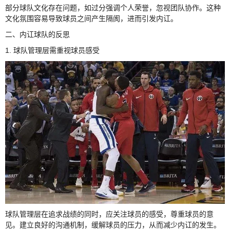
部分球队文化存在问题，如过分强调个人荣誉，忽视团队协作。这种
文化氛围容易导致球员之间产生隔阂，进而引发内讧。
二、内讧球队的反思
1. 球队管理层需重视球员感受
球队管理层在追求战绩的同时，应关注球员的感受，尊重球员的意
见。建立良好的沟通机制，缓解球员的压力，从而减少内讧的发生。