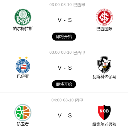
03:00
08-10
巴西甲
V
S
-
帕尔梅拉斯
巴西国际
即将开始
03:00
08-10
巴西甲
V
S
-
巴伊亚
瓦斯科达伽马
即将开始
04:00
08-10
阿甲
V
S
-
防卫者
纽维尔老男孩