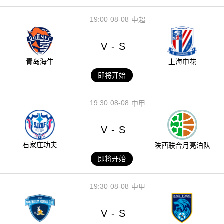
19:00
08-08
中超
V
S
-
青岛海牛
上海申花
即将开始
19:30
08-08
中甲
V
S
-
石家庄功夫
陕西联合月亮泊队
即将开始
19:30
08-08
中甲
V
S
-