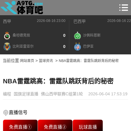
2026-08-16 23:00
2026-08-16 22
西甲
巴西甲
0
桑坦德竞技
沙佩科恩斯
0
比利亚雷亚尔
巴伊亚
当前位置:
>
>
网站首页
篮球资讯
NBA雷霆跳高：雷霆队跳跃背后的秘密
NBA雷霆跳高：雷霆队跳跃背后的秘密
编程
国旗足球直播
佛山西甲联赛C组第1轮
2026-06-04 17:53:19
直播信号
免费直播①
免费直播②
玩球直播