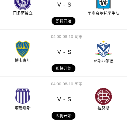
V
S
-
门多萨独立
里奥夸尔托学生队
即将开始
04:00
08-10
阿甲
V
S
-
博卡青年
萨斯菲尔德
即将开始
04:00
08-10
阿甲
V
S
-
塔勒瑞斯
拉努斯
即将开始