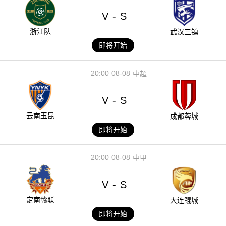
V
S
-
浙江队
武汉三镇
即将开始
20:00
08-08
中超
V
S
-
云南玉昆
成都蓉城
即将开始
20:00
08-08
中甲
V
S
-
定南赣联
大连鲲城
即将开始