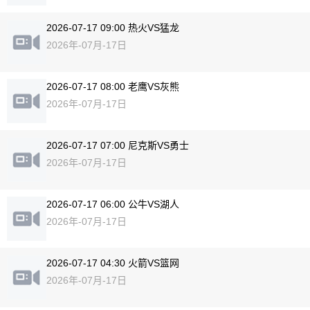
2026-07-17 09:00 热火VS猛龙
2026年-07月-17日
2026-07-17 08:00 老鹰VS灰熊
2026年-07月-17日
2026-07-17 07:00 尼克斯VS勇士
2026年-07月-17日
2026-07-17 06:00 公牛VS湖人
2026年-07月-17日
2026-07-17 04:30 火箭VS篮网
2026年-07月-17日