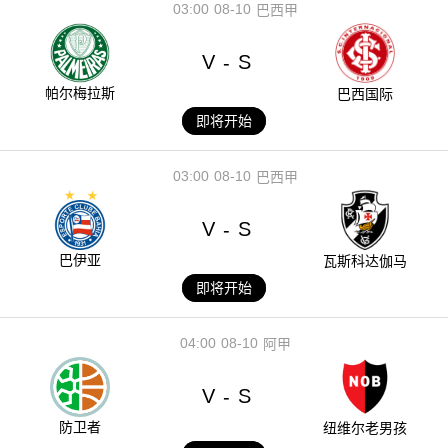
03:00
08-10
巴西甲
V
S
-
帕尔梅拉斯
巴西国际
即将开始
03:00
08-10
巴西甲
V
S
-
巴伊亚
瓦斯科达伽马
即将开始
04:00
08-10
阿甲
V
S
-
防卫者
纽维尔老男孩