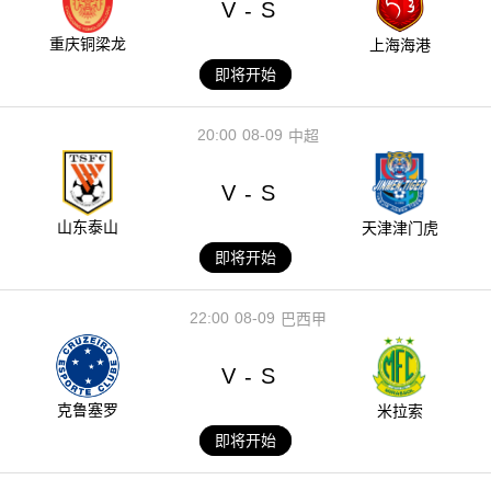
V
S
-
重庆铜梁龙
上海海港
即将开始
20:00
08-09
中超
V
S
-
山东泰山
天津津门虎
即将开始
22:00
08-09
巴西甲
V
S
-
克鲁塞罗
米拉索
即将开始