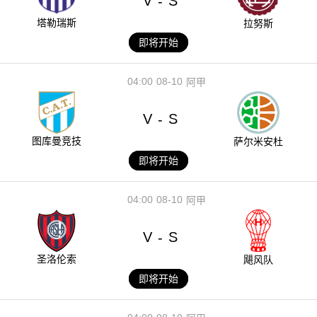
V
S
-
塔勒瑞斯
拉努斯
即将开始
04:00
08-10
阿甲
V
S
-
图库曼竞技
萨尔米安杜
即将开始
04:00
08-10
阿甲
V
S
-
圣洛伦索
飓风队
即将开始