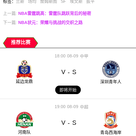
标签
：
兰斯
场均
詹姆斯图
SF
埃文斯
扳平
上一篇:
NBA雷霆跳高：雷霆队跳跃背后的秘密
下一篇:
NBA状元：荣耀与挑战的交织之路
推荐比赛
18:00
08-09
中甲
V
S
-
延边龙鼎
深圳青年人
即将开始
19:00
08-09
中超
V
S
-
河南队
青岛西海岸