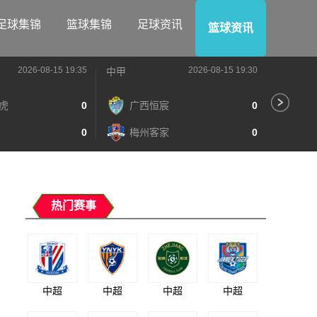
足球集锦
篮球集锦
足球资讯
篮球资讯
2026-08-15 19:35
2026-08-15 19:30
中甲
中甲
虎
0
广西恒宸
0
陕
0
梅州客家
0
长
热门赛事
中超
中超
中超
中超