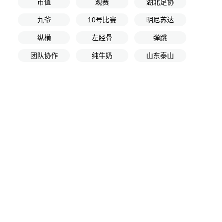
市值
观赛
湖北足协
九爷
10号比赛
明尼苏达
纵横
左胫骨
弹跳
团队协作
纯牛奶
山东泰山