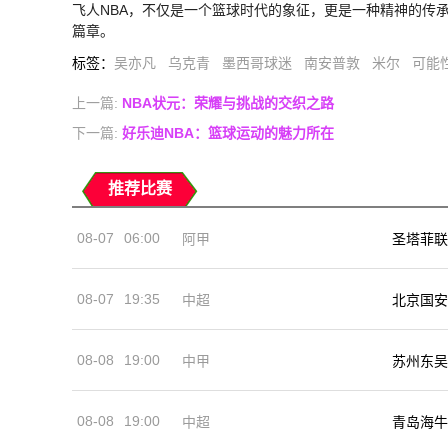
飞人NBA，不仅是一个篮球时代的象征，更是一种精神的传
篇章。
标签
：
吴亦凡
乌克青
墨西哥球迷
南安普敦
米尔
可能
上一篇:
NBA状元：荣耀与挑战的交织之路
下一篇:
好乐迪NBA：篮球运动的魅力所在
推荐比赛
08-07
06:00
阿甲
圣塔菲联
08-07
19:35
中超
北京国安
08-08
19:00
中甲
苏州东吴
08-08
19:00
中超
青岛海牛