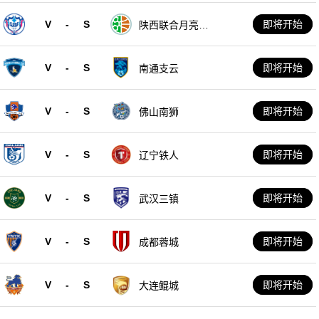
V
-
S
即将开始
陕西联合月亮泊
队
V
-
S
即将开始
南通支云
V
-
S
即将开始
佛山南狮
V
-
S
即将开始
辽宁铁人
V
-
S
即将开始
武汉三镇
V
-
S
即将开始
成都蓉城
V
-
S
即将开始
大连鲲城