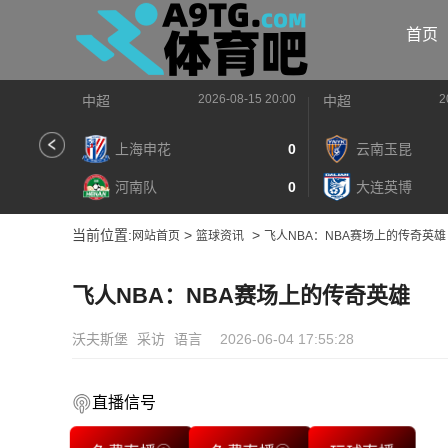
首页
2026-08-15 20:00
2
中超
中超
上海申花
0
云南玉昆
河南队
0
大连英博
当前位置:
>
>
网站首页
篮球资讯
飞人NBA：NBA赛场上的传奇英雄
飞人NBA：NBA赛场上的传奇英雄
沃夫斯堡
采访
语言
2026-06-04 17:55:28
直播信号