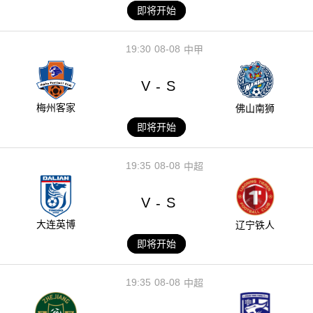
即将开始
19:30
08-08
中甲
V
S
-
梅州客家
佛山南狮
即将开始
19:35
08-08
中超
V
S
-
大连英博
辽宁铁人
即将开始
19:35
08-08
中超