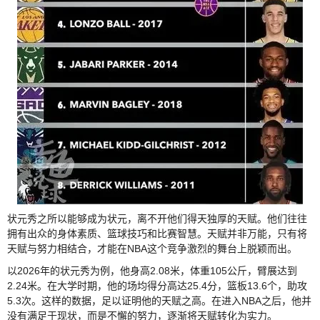
状元秀之所以能够成为状元，离不开他们得天独厚的天赋。他们往往
拥有出众的身体素质、篮球技巧和比赛智慧。天赋并非万能，只有将
天赋与努力相结合，才能在NBA这个竞争激烈的舞台上脱颖而出。
以2026年的状元秀为例，他身高2.08米，体重105公斤，臂展达到
2.24米。在大学时期，他的场均得分高达25.4分，篮板13.6个，助攻
5.3次。这样的数据，足以证明他的天赋之高。在进入NBA之后，他并
没有满足于现状，而是不懈的努力，逐渐将天赋转化为实力。