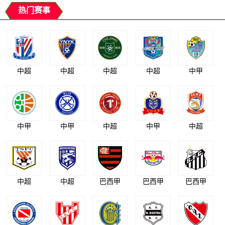
热门赛事
中超
中超
中超
中超
中甲
中甲
中甲
中超
中甲
中超
中超
中超
巴西甲
巴西甲
巴西甲