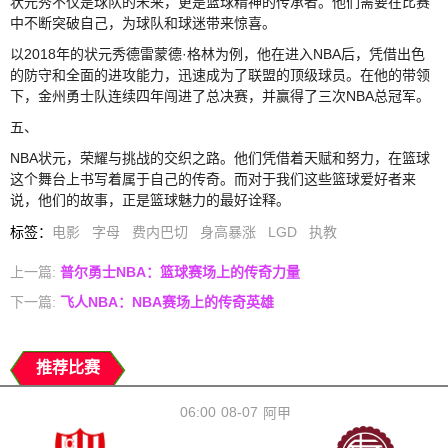
状元秀不仅是球队的未来，更是篮球精神的传承者。他们需要在比赛
中不断突破自己，为球队和球迷带来惊喜。
以2018年的状元秀德雷蒙德·格林为例，他在进入NBA后，凭借出色
的防守和全面的进攻能力，迅速成为了联盟的顶级球员。在他的带领
下，金州勇士队连续四年闯进了总决赛，并赢得了三次NBA总冠军。
五、
NBA状元，荣耀与挑战的交织之路。他们凭借着天赋和努力，在篮球
这个舞台上书写着属于自己的传奇。而对于我们这些篮球爱好者来
说，他们的故事，正是篮球魅力的最好诠释。
标签
：
电影
字母
费内巴切
身高暴涨
LGD
执教
上一篇:
普尔勇士NBA：篮球赛场上的传奇力量
下一篇:
飞人NBA：NBA赛场上的传奇英雄
推荐比赛
06:00
08-07
阿甲