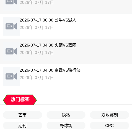
2026年-07月-17日
2026-07-17 06:00 公牛VS湖人
2026年-07月-17日
2026-07-17 04:30 火箭VS篮网
2026年-07月-17日
2026-07-17 04:00 雷霆VS独行侠
2026年-07月-17日
热门标签
芒市
隐私
双败赛制
期刊
野球场
CPC