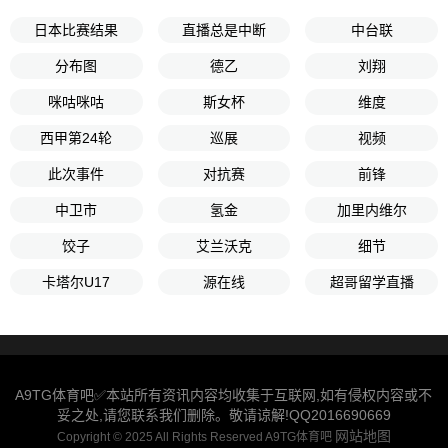
日本比赛结果
直播总是中断
中台联
分布图
德乙
刘翔
咪咕咪咕
斯女杯
维度
西甲第24轮
巡展
视频
此次事件
对抗赛
前锋
中卫市
氢金
加里内维尔
饺子
艾兰沃克
细节
卡塔尔U17
源在线
超哥留学直播
A9TG体育吧✅本站所有资讯内容均收集于互联网,如有侵权内容或不
妥之处,请您联系我们删除。敬请谅解!QQ2016690669
网站地图
Copyright © 2025 All Rights Reserved A9TG体育吧