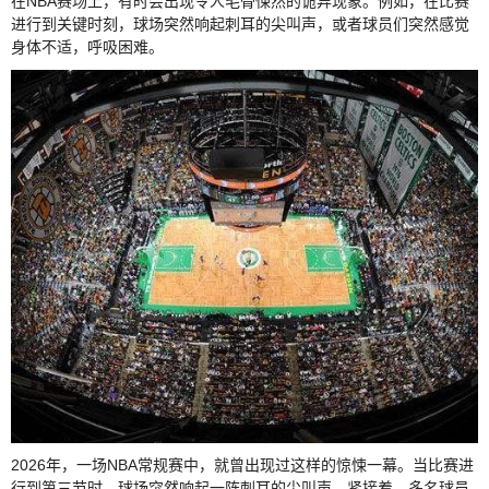
在NBA赛场上，有时会出现令人毛骨悚然的诡异现象。例如，在比赛
进行到关键时刻，球场突然响起刺耳的尖叫声，或者球员们突然感觉
身体不适，呼吸困难。
2026年，一场NBA常规赛中，就曾出现过这样的惊悚一幕。当比赛进
行到第三节时，球场突然响起一阵刺耳的尖叫声，紧接着，多名球员