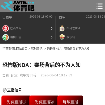
2026-08-18 07:00
2026-08-18 03
巴西甲
西甲
0
巴西国际
拉科鲁尼亚
0
瑞模贝雷
埃尔切
当前位置:
>
>
网站首页
篮球资讯
恐怖版NBA：赛场背后的不为人知
恐怖版NBA：赛场背后的不为人知
罢赛
纪念
意甲第33轮
2026-06-04 18:17:59
直播信号
免费直播①
免费直播②
玩球直播