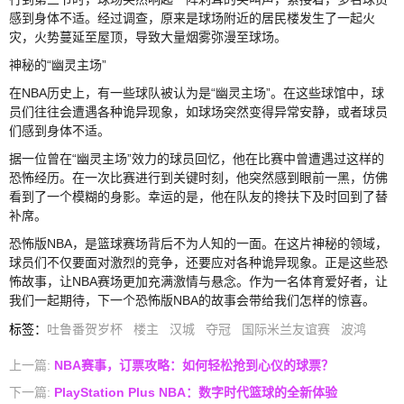
感到身体不适。经过调查，原来是球场附近的居民楼发生了一起火
灾，火势蔓延至屋顶，导致大量烟雾弥漫至球场。
神秘的“幽灵主场”
在NBA历史上，有一些球队被认为是“幽灵主场”。在这些球馆中，球
员们往往会遭遇各种诡异现象，如球场突然变得异常安静，或者球员
们感到身体不适。
据一位曾在“幽灵主场”效力的球员回忆，他在比赛中曾遭遇过这样的
恐怖经历。在一次比赛进行到关键时刻，他突然感到眼前一黑，仿佛
看到了一个模糊的身影。幸运的是，他在队友的搀扶下及时回到了替
补席。
恐怖版NBA，是篮球赛场背后不为人知的一面。在这片神秘的领域，
球员们不仅要面对激烈的竞争，还要应对各种诡异现象。正是这些恐
怖故事，让NBA赛场更加充满激情与悬念。作为一名体育爱好者，让
我们一起期待，下一个恐怖版NBA的故事会带给我们怎样的惊喜。
标签
：
吐鲁番贺岁杯
楼主
汉城
夺冠
国际米兰友谊赛
波鸿
上一篇:
NBA赛事，订票攻略：如何轻松抢到心仪的球票？
下一篇:
PlayStation Plus NBA：数字时代篮球的全新体验