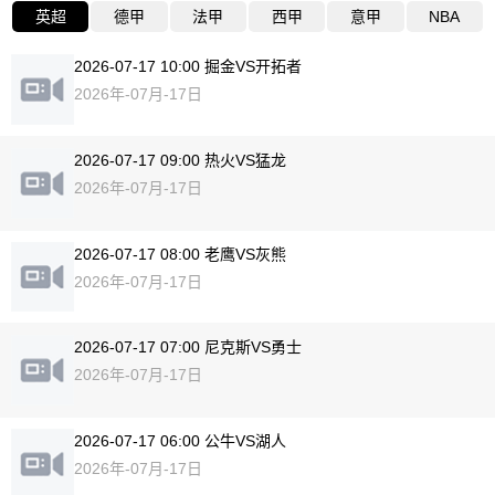
英超
德甲
法甲
西甲
意甲
NBA
2026-07-17 10:00 掘金VS开拓者
2026年-07月-17日
2026-07-17 09:00 热火VS猛龙
2026年-07月-17日
2026-07-17 08:00 老鹰VS灰熊
2026年-07月-17日
2026-07-17 07:00 尼克斯VS勇士
2026年-07月-17日
2026-07-17 06:00 公牛VS湖人
2026年-07月-17日