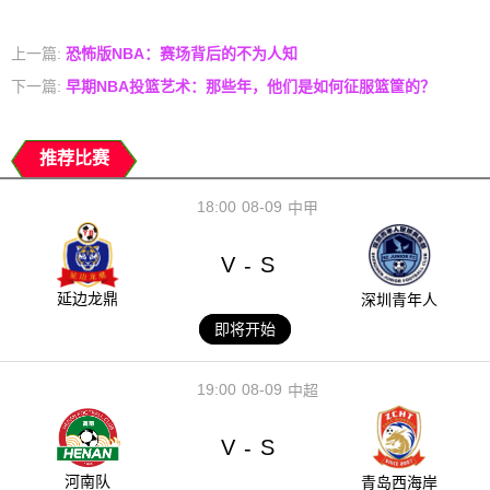
上一篇:
恐怖版NBA：赛场背后的不为人知
下一篇:
早期NBA投篮艺术：那些年，他们是如何征服篮筐的？
推荐比赛
18:00
08-09
中甲
V
S
-
延边龙鼎
深圳青年人
即将开始
19:00
08-09
中超
V
S
-
河南队
青岛西海岸