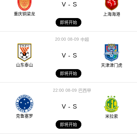
V
S
-
重庆铜梁龙
上海海港
即将开始
20:00
08-09
中超
V
S
-
山东泰山
天津津门虎
即将开始
22:00
08-09
巴西甲
V
S
-
克鲁塞罗
米拉索
即将开始