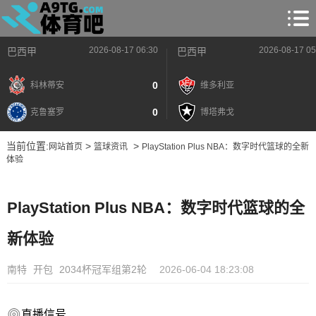
2026-08-17 06:30
2026-08-17 05
巴西甲
巴西甲
0
科林蒂安
维多利亚
0
克鲁塞罗
博塔弗戈
当前位置:
>
>
网站首页
篮球资讯
PlayStation Plus NBA：数字时代篮球的全新
体验
PlayStation Plus NBA：数字时代篮球的全
新体验
南特
开包
2034杯冠军组第2轮
2026-06-04 18:23:08
直播信号