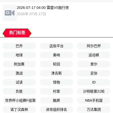
2026-07-17 04:00 雷霆VS独行侠
2026年-07月-17日
热门标签
巴乔
这些平台
阿尔巴杯
地球
奏响
运动裤
附加赛
轮回
里尔
激战
津吉斯
足协
试读
怪物
ID
负胜
村里
沙特联第21轮
世界杯小组赛F组第3轮
触屏
NBA手机版
诺丁汉森林
进攻组织排名
万达集团