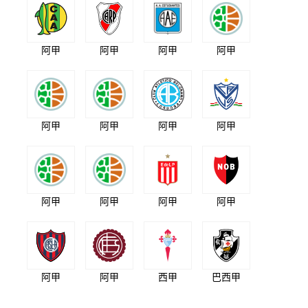
阿甲
阿甲
阿甲
阿甲
阿甲
阿甲
阿甲
阿甲
阿甲
阿甲
阿甲
阿甲
阿甲
阿甲
西甲
巴西甲