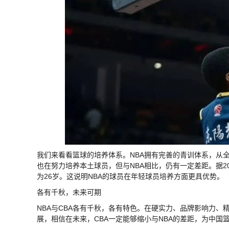
我们来看看篮球的培养体系。NBA拥有完善的青训体系，从
也在努力培养本土球员，但与NBA相比，仍有一定差距。据20
为26岁。这说明NBA的球员在年轻球员培养方面更具优势。
各有千秋，未来可期
NBA与CBA各有千秋，各有特色。在硬实力、品牌影响力、
展，相信在未来，CBA一定能够缩小与NBA的差距，为中国