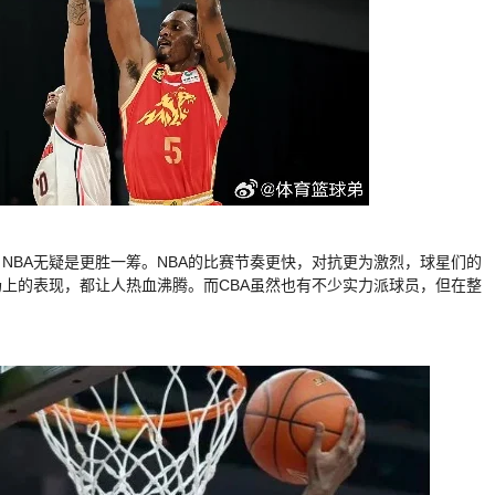
NBA无疑是更胜一筹。NBA的比赛节奏更快，对抗更为激烈，球星们的
场上的表现，都让人热血沸腾。而CBA虽然也有不少实力派球员，但在整