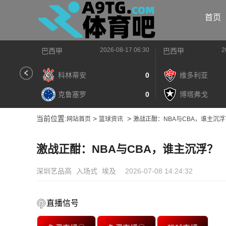
首页
2026-08-17 06:30
2
巴西甲
巴西甲
科林蒂安
0
维多利亚
克鲁塞罗
0
博塔弗戈
当前位置:
>
>
网站首页
篮球资讯
激战正酣：NBA与CBA，谁主沉浮
激战正酣：NBA与CBA，谁主沉浮？
深圳艺品高
入场式
埃及
2026-07-08 14:24:32
直播信号