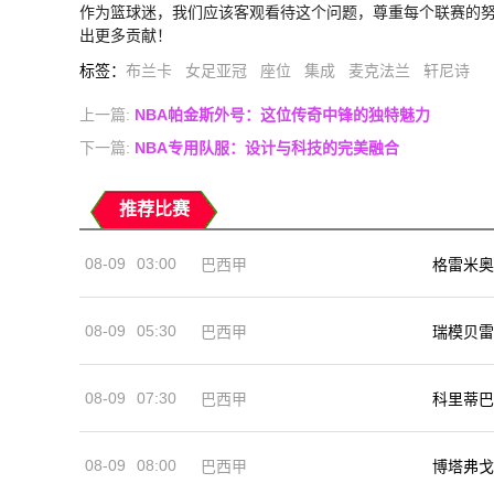
作为篮球迷，我们应该客观看待这个问题，尊重每个联赛的努
出更多贡献！
标签
：
布兰卡
女足亚冠
座位
集成
麦克法兰
轩尼诗
上一篇:
NBA帕金斯外号：这位传奇中锋的独特魅力
下一篇:
NBA专用队服：设计与科技的完美融合
推荐比赛
08-09
03:00
巴西甲
格雷米奥
08-09
05:30
巴西甲
瑞模贝雷
08-09
07:30
巴西甲
科里蒂巴
08-09
08:00
巴西甲
博塔弗戈