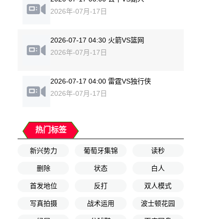
2026年-07月-17日
2026-07-17 04:30 火箭VS篮网
2026年-07月-17日
2026-07-17 04:00 雷霆VS独行侠
2026年-07月-17日
热门标签
新兴势力
葡萄牙集锦
读秒
删除
状态
白人
首发地位
反打
双人模式
写真拍摄
战术运用
波士顿花园