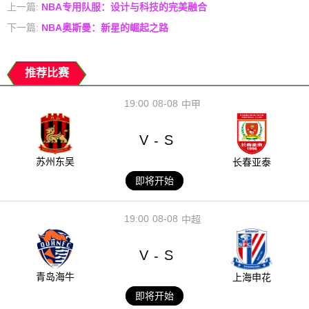
上一篇:
NBA专用队服：设计与科技的完美融合
下一篇:
NBA奥斯曼：新星的崛起之路
推荐比赛
19:00
08-08
中甲
V
S
-
苏州东吴
长春亚泰
即将开始
19:00
08-08
中超
V
S
-
青岛海牛
上海申花
即将开始