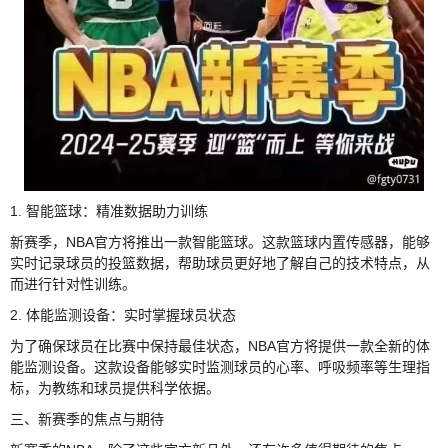
1. 智能篮球：精准数据助力训练
新赛季，NBA官方将推出一款智能篮球。这款篮球内置传感器，能够
实时记录球员的投篮数据，帮助球员更好地了解自己的技术特点，从
而进行针对性训练。
2. 体能监测设备：实时掌握球员状态
为了确保球员在比赛中保持最佳状态，NBA官方将提供一款全新的体
能监测设备。这款设备能够实时监测球员的心率、呼吸频率等生理指
标，为教练和球员提供科学依据。
三、新赛季的焦点与期待