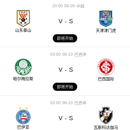
20:00
08-09
中超
V
S
-
山东泰山
天津津门虎
即将开始
03:00
08-10
巴西甲
V
S
-
帕尔梅拉斯
巴西国际
即将开始
03:00
08-10
巴西甲
V
S
-
巴伊亚
瓦斯科达伽马