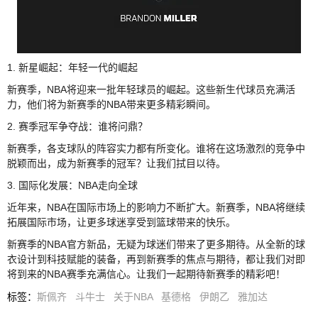
1. 新星崛起：年轻一代的崛起
新赛季，NBA将迎来一批年轻球员的崛起。这些新生代球员充满活
力，他们将为新赛季的NBA带来更多精彩瞬间。
2. 赛季冠军争夺战：谁将问鼎？
新赛季，各支球队的阵容实力都有所变化。谁将在这场激烈的竞争中
脱颖而出，成为新赛季的冠军？让我们拭目以待。
3. 国际化发展：NBA走向全球
近年来，NBA在国际市场上的影响力不断扩大。新赛季，NBA将继续
拓展国际市场，让更多球迷享受到篮球带来的快乐。
新赛季的NBA官方新品，无疑为球迷们带来了更多期待。从全新的球
衣设计到科技赋能的装备，再到新赛季的焦点与期待，都让我们对即
将到来的NBA赛季充满信心。让我们一起期待新赛季的精彩吧！
标签
：
斯佩齐
斗牛士
关于NBA
基德格
伊朗乙
雅加达