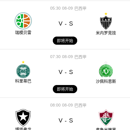
05:30
08-09
巴西甲
V
S
-
瑞模贝雷
米内罗竞技
即将开始
07:30
08-09
巴西甲
V
S
-
科里蒂巴
沙佩科恩斯
即将开始
08:00
08-09
巴西甲
V
S
-
博塔弗戈
弗鲁米嫩塞