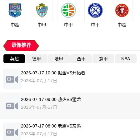
中超
中甲
中甲
中甲
中超
录像推荐
英超
德甲
法甲
西甲
意甲
NBA
2026-07-17 10:00 掘金VS开拓者
2026年-07月-17日
2026-07-17 09:00 热火VS猛龙
2026年-07月-17日
2026-07-17 08:00 老鹰VS灰熊
2026年-07月-17日