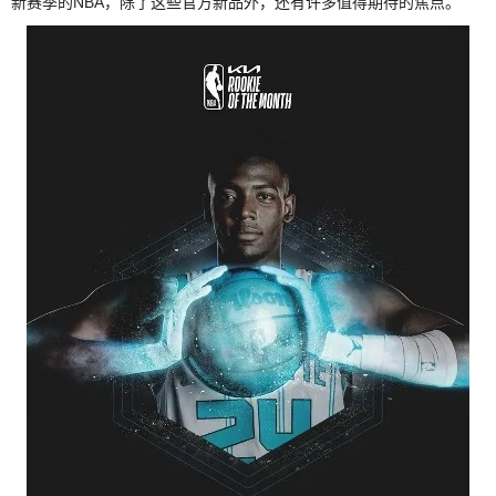
新赛季的NBA，除了这些官方新品外，还有许多值得期待的焦点。