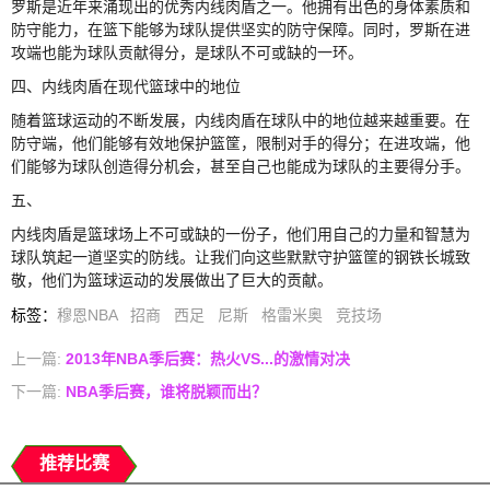
罗斯是近年来涌现出的优秀内线肉盾之一。他拥有出色的身体素质和
防守能力，在篮下能够为球队提供坚实的防守保障。同时，罗斯在进
攻端也能为球队贡献得分，是球队不可或缺的一环。
四、内线肉盾在现代篮球中的地位
随着篮球运动的不断发展，内线肉盾在球队中的地位越来越重要。在
防守端，他们能够有效地保护篮筐，限制对手的得分；在进攻端，他
们能够为球队创造得分机会，甚至自己也能成为球队的主要得分手。
五、
内线肉盾是篮球场上不可或缺的一份子，他们用自己的力量和智慧为
球队筑起一道坚实的防线。让我们向这些默默守护篮筐的钢铁长城致
敬，他们为篮球运动的发展做出了巨大的贡献。
标签
：
穆恩NBA
招商
西足
尼斯
格雷米奥
竞技场
上一篇:
2013年NBA季后赛：热火VS...的激情对决
下一篇:
NBA季后赛，谁将脱颖而出？
推荐比赛