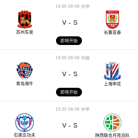
19:00
08-08
中甲
V
S
-
苏州东吴
长春亚泰
即将开始
19:00
08-08
中超
V
S
-
青岛海牛
上海申花
即将开始
19:30
08-08
中甲
V
S
-
石家庄功夫
陕西联合月亮泊队