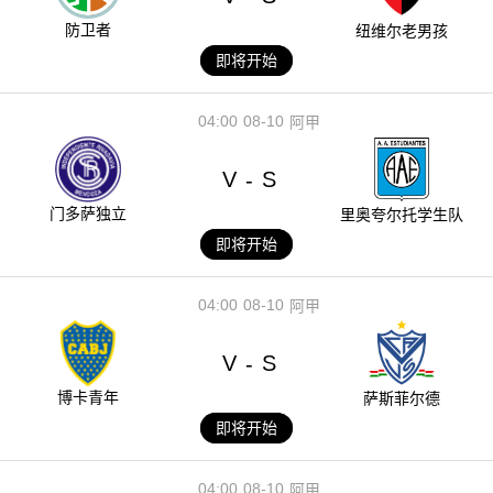
防卫者
纽维尔老男孩
即将开始
04:00
08-10
阿甲
V
S
-
门多萨独立
里奥夸尔托学生队
即将开始
04:00
08-10
阿甲
V
S
-
博卡青年
萨斯菲尔德
即将开始
04:00
08-10
阿甲