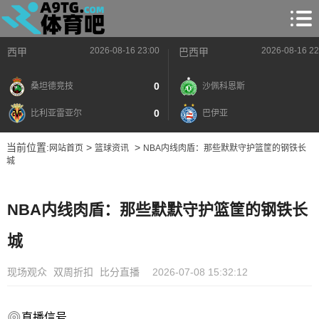
2026-08-16 23:00
2026-08-16 22
西甲
巴西甲
0
桑坦德竞技
沙佩科恩斯
0
比利亚雷亚尔
巴伊亚
当前位置:
>
>
网站首页
篮球资讯
NBA内线肉盾：那些默默守护篮筐的钢铁长
城
NBA内线肉盾：那些默默守护篮筐的钢铁长
城
现场观众
双周折扣
比分直播
2026-07-08 15:32:12
直播信号