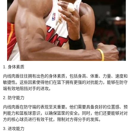
1. 身体素质
内线肉盾往往拥有出色的身体素质，包括身高、体重、力量、速度和
敏捷性。这些因素使得他们在篮下拥有更强的对抗能力，能够在防守
端有效地阻挡对手的进攻。
2. 防守能力
内线肉盾在防守端的表现至关重要。他们需要具备良好的位置感、预
判能力和篮板球意识，以确保篮筐的安全。同时，他们还要能够对对
方的核心球员进行有效干扰，限制对方得分手的发挥。
3. 进攻能力