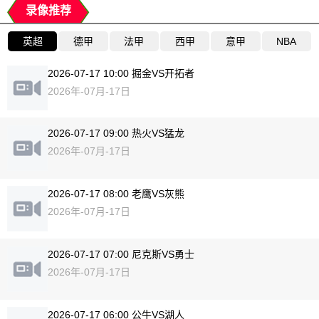
录像推荐
英超
德甲
法甲
西甲
意甲
NBA
2026-07-17 10:00 掘金VS开拓者
2026年-07月-17日
2026-07-17 09:00 热火VS猛龙
2026年-07月-17日
2026-07-17 08:00 老鹰VS灰熊
2026年-07月-17日
2026-07-17 07:00 尼克斯VS勇士
2026年-07月-17日
2026-07-17 06:00 公牛VS湖人