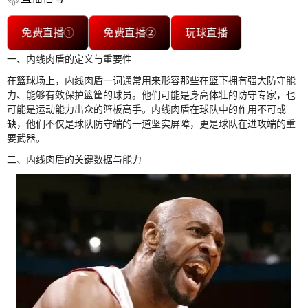
免费直播①
免费直播②
玩球直播
一、内线肉盾的定义与重要性
在篮球场上，内线肉盾一词通常用来形容那些在篮下拥有强大防守能
力、能够有效保护篮筐的球员。他们可能是身高体壮的防守专家，也
可能是运动能力出众的篮板高手。内线肉盾在球队中的作用不可或
缺，他们不仅是球队防守端的一道坚实屏障，更是球队在进攻端的重
要武器。
二、内线肉盾的关键数据与能力