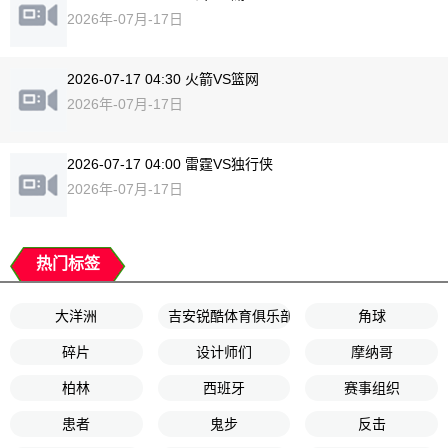
2026年-07月-17日
2026-07-17 04:30 火箭VS篮网
2026年-07月-17日
2026-07-17 04:00 雷霆VS独行侠
2026年-07月-17日
热门标签
大洋洲
吉安锐酷体育俱乐部U15
角球
碎片
设计师们
摩纳哥
柏林
西班牙
赛事组织
患者
鬼步
反击