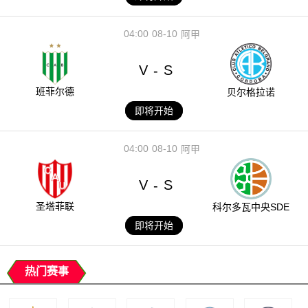
04:00
08-10
阿甲
V
S
-
班菲尔德
贝尔格拉诺
即将开始
04:00
08-10
阿甲
V
S
-
圣塔菲联
科尔多瓦中央SDE
即将开始
热门赛事