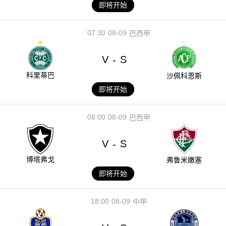
即将开始
07:30
08-09
巴西甲
V
S
-
科里蒂巴
沙佩科恩斯
即将开始
08:00
08-09
巴西甲
V
S
-
博塔弗戈
弗鲁米嫩塞
即将开始
18:00
08-09
中甲