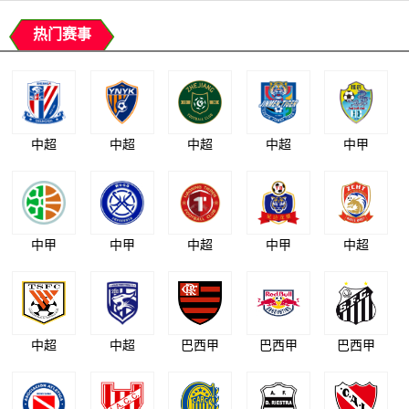
热门赛事
中超
中超
中超
中超
中甲
中甲
中甲
中超
中甲
中超
中超
中超
巴西甲
巴西甲
巴西甲