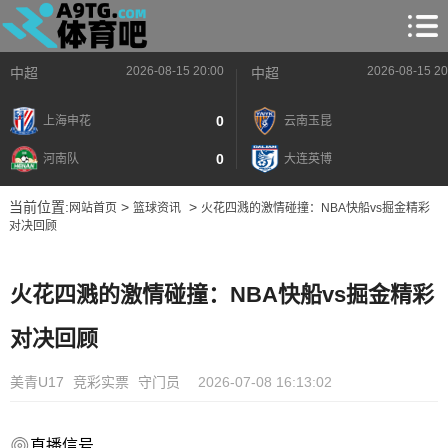
2026-08-15 20:00
2026-08-15 20
中超
中超
0
上海申花
云南玉昆
0
河南队
大连英博
当前位置:
>
>
网站首页
篮球资讯
火花四溅的激情碰撞：NBA快船vs掘金精彩
对决回顾
火花四溅的激情碰撞：NBA快船vs掘金精彩
对决回顾
美青U17
竞彩实票
守门员
2026-07-08 16:13:02
直播信号