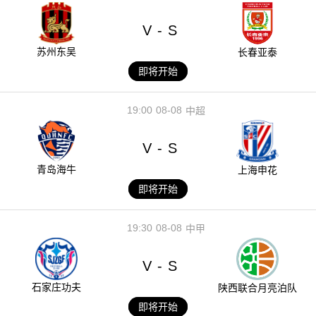
V
S
-
苏州东吴
长春亚泰
即将开始
19:00
08-08
中超
V
S
-
青岛海牛
上海申花
即将开始
19:30
08-08
中甲
V
S
-
石家庄功夫
陕西联合月亮泊队
即将开始