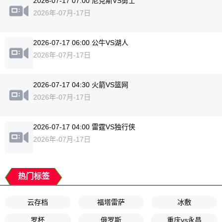
2026-07-17 07:00 尼克斯VS勇士
2026年-07月-17日
2026-07-17 06:00 公牛VS湖人
2026年-07月-17日
2026-07-17 04:30 火箭VS篮网
2026年-07月-17日
2026-07-17 04:00 雷霆VS独行侠
2026年-07月-17日
热门标签
云存档
福塔雷萨
冰敷
罗杯
俄罗斯
重庆vs永昌