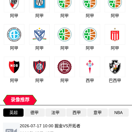
阿甲
阿甲
阿甲
阿甲
阿甲
阿甲
阿甲
阿甲
阿甲
阿甲
阿甲
阿甲
阿甲
西甲
巴西甲
录像推荐
英超
德甲
法甲
西甲
意甲
NBA
2026-07-17 10:00 掘金VS开拓者