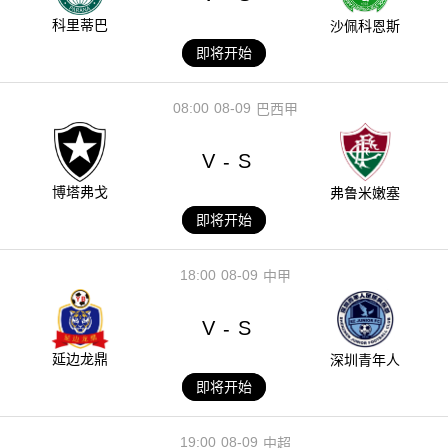
科里蒂巴
沙佩科恩斯
即将开始
08:00
08-09
巴西甲
V
S
-
博塔弗戈
弗鲁米嫩塞
即将开始
18:00
08-09
中甲
V
S
-
延边龙鼎
深圳青年人
即将开始
19:00
08-09
中超