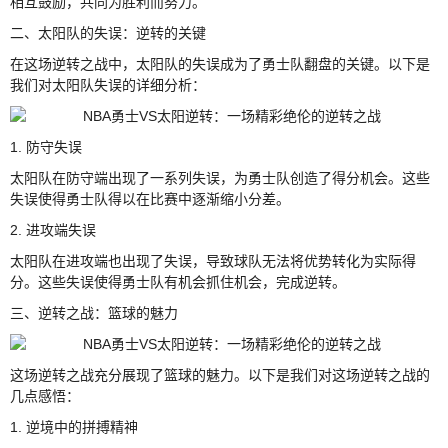
相互鼓励，共同为胜利而努力。
二、太阳队的失误：逆转的关键
在这场逆转之战中，太阳队的失误成为了勇士队翻盘的关键。以下是
我们对太阳队失误的详细分析：
1. 防守失误
太阳队在防守端出现了一系列失误，为勇士队创造了得分机会。这些
失误使得勇士队得以在比赛中逐渐缩小分差。
2. 进攻端失误
太阳队在进攻端也出现了失误，导致球队无法将优势转化为实际得
分。这些失误使得勇士队有机会抓住机会，完成逆转。
三、逆转之战：篮球的魅力
这场逆转之战充分展现了篮球的魅力。以下是我们对这场逆转之战的
几点感悟：
1. 逆境中的拼搏精神