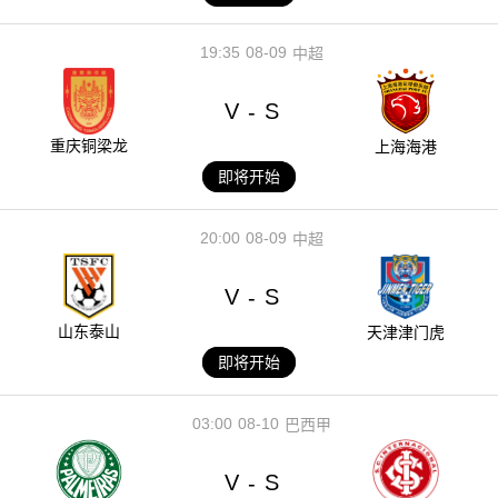
19:35
08-09
中超
V
S
-
重庆铜梁龙
上海海港
即将开始
20:00
08-09
中超
V
S
-
山东泰山
天津津门虎
即将开始
03:00
08-10
巴西甲
V
S
-