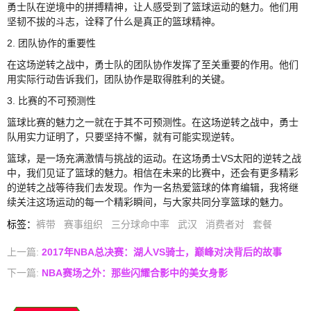
勇士队在逆境中的拼搏精神，让人感受到了篮球运动的魅力。他们用
坚韧不拔的斗志，诠释了什么是真正的篮球精神。
2. 团队协作的重要性
在这场逆转之战中，勇士队的团队协作发挥了至关重要的作用。他们
用实际行动告诉我们，团队协作是取得胜利的关键。
3. 比赛的不可预测性
篮球比赛的魅力之一就在于其不可预测性。在这场逆转之战中，勇士
队用实力证明了，只要坚持不懈，就有可能实现逆转。
篮球，是一场充满激情与挑战的运动。在这场勇士VS太阳的逆转之战
中，我们见证了篮球的魅力。相信在未来的比赛中，还会有更多精彩
的逆转之战等待我们去发现。作为一名热爱篮球的体育编辑，我将继
续关注这场运动的每一个精彩瞬间，与大家共同分享篮球的魅力。
标签
：
裤带
赛事组织
三分球命中率
武汉
消费者对
套餐
上一篇:
2017年NBA总决赛：湖人VS骑士，巅峰对决背后的故事
下一篇:
NBA赛场之外：那些闪耀合影中的美女身影