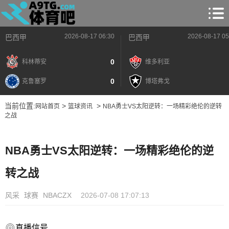
2026-08-17 06:30
2026-08-17 05
巴西甲
巴西甲
0
科林蒂安
维多利亚
0
克鲁塞罗
博塔弗戈
当前位置:
>
>
网站首页
篮球资讯
NBA勇士VS太阳逆转：一场精彩绝伦的逆转
之战
NBA勇士VS太阳逆转：一场精彩绝伦的逆
转之战
风采
球赛
NBACZX
2026-07-08 17:07:13
直播信号