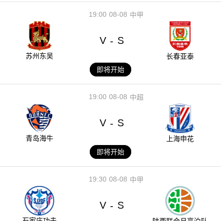
19:00
08-08
中甲
V
S
-
苏州东吴
长春亚泰
即将开始
19:00
08-08
中超
V
S
-
青岛海牛
上海申花
即将开始
19:30
08-08
中甲
V
S
-
石家庄功夫
陕西联合月亮泊队