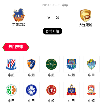
20:00
08-08
中甲
V
S
-
定南赣联
大连鲲城
即将开始
热门赛事
中超
中超
中超
中超
中甲
中甲
中甲
中超
中甲
中超