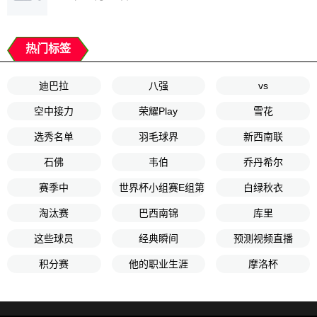
热门标签
迪巴拉
八强
vs
空中接力
荣耀Play
雪花
选秀名单
羽毛球界
新西南联
石佛
韦伯
乔丹希尔
赛季中
世界杯小组赛E组第1轮
白绿秋衣
淘汰赛
巴西南锦
库里
这些球员
经典瞬间
预测视频直播
积分赛
他的职业生涯
摩洛杯