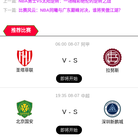
上一篇:
NBA勇士VS太阳逆转：一场精彩绝伦的逆转之战
下一篇:
比赛风云：NBA同曦与广东巅峰对决，谁将笑傲江湖？
推荐比赛
06:00
08-07
阿甲
V
S
-
圣塔菲联
拉努斯
即将开始
19:35
08-07
中超
V
S
-
北京国安
深圳新鹏城
即将开始