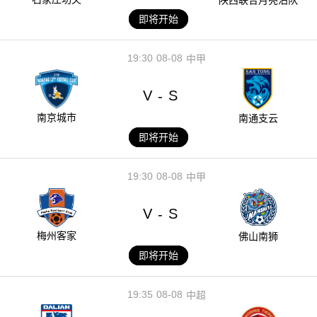
即将开始
19:30
08-08
中甲
V
S
-
南京城市
南通支云
即将开始
19:30
08-08
中甲
V
S
-
梅州客家
佛山南狮
即将开始
19:35
08-08
中超