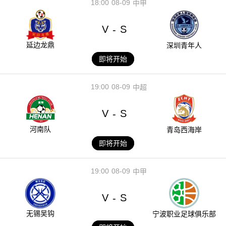
18:00
08-09
中甲
V
S
-
延边龙鼎
深圳青年人
即将开始
19:00
08-09
中超
V
S
-
河南队
青岛西海岸
即将开始
19:00
08-09
中甲
V
S
-
无锡吴钩
宁波职业足球俱乐部