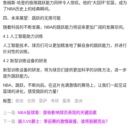
詹姆斯·哈登的极限跳跃能力同样令人惊叹。他的“大回环”扣篮，成为
了NBA历史上的经典瞬间。
四、未来展望：跳跃的无限可能
随着科技的不断发展，NBA的跳跃能力将迎来更加广阔的发展空间。
4.1 人工智能助力训练
人工智能技术，球员们可以更加精准地了解自身的跳跃能力，并进行
针对性的训练。
4.2 新型训练设备的研发
新型训练设备的研发，将为球员们提供更加科学的训练方法，进一步
提升跳跃能力。
NBA，跳跃，不断向前。在这片充满激情的赛场上，让我们一起见证
篮球的进化，感受跳跃的力量！
标签
：
税收
合照
雷萨
考研
腹黑
澳洲
上一篇:
NBA投球差：那些影响球员表现的关键因素
下一篇:
湖人VS爵士：季前赛的激情碰撞，谁将脱颖而出？