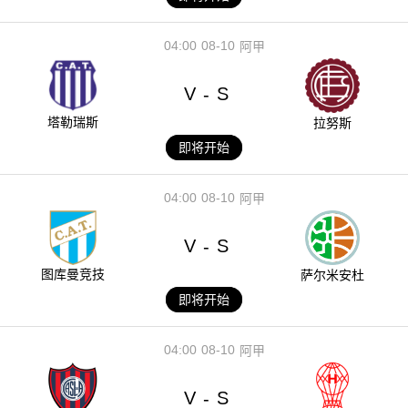
04:00
08-10
阿甲
V
S
-
塔勒瑞斯
拉努斯
即将开始
04:00
08-10
阿甲
V
S
-
图库曼竞技
萨尔米安杜
即将开始
04:00
08-10
阿甲
V
S
-