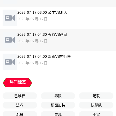
2026-07-17 06:00 公牛VS湖人
2026年-07月-17日
2026-07-17 04:30 火箭VS篮网
2026年-07月-17日
2026-07-17 04:00 雷霆VS独行侠
2026年-07月-17日
热门标签
巴维杯
界限
足联
法老
斯图加特
快艇队
龙舟
展现
小雪