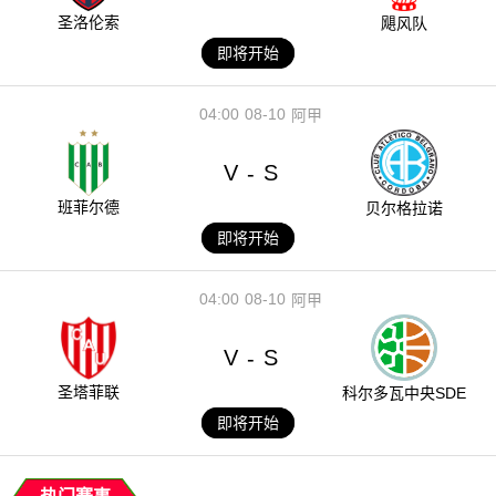
圣洛伦索
飓风队
即将开始
04:00
08-10
阿甲
V
S
-
班菲尔德
贝尔格拉诺
即将开始
04:00
08-10
阿甲
V
S
-
圣塔菲联
科尔多瓦中央SDE
即将开始