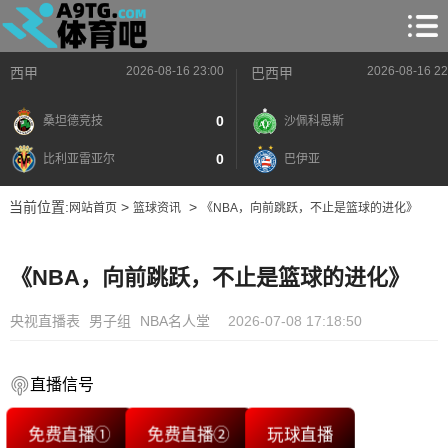
2026-08-16 23:00
2026-08-16 22
西甲
巴西甲
0
桑坦德竞技
沙佩科恩斯
0
比利亚雷亚尔
巴伊亚
当前位置:
>
>
网站首页
篮球资讯
《NBA，向前跳跃，不止是篮球的进化》
《NBA，向前跳跃，不止是篮球的进化》
央视直播表
男子组
NBA名人堂
2026-07-08 17:18:50
直播信号
免费直播①
免费直播②
玩球直播