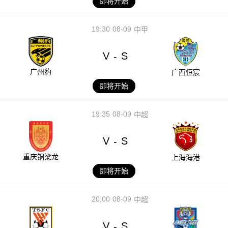
即将开始
19:30
08-09
中甲
V
S
-
广州豹
广西恒宸
即将开始
19:35
08-09
中超
V
S
-
重庆铜梁龙
上海海港
即将开始
20:00
08-09
中超
V
S
-