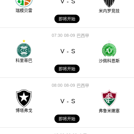
V
S
-
瑞模贝雷
米内罗竞技
即将开始
07:30
08-09
巴西甲
V
S
-
科里蒂巴
沙佩科恩斯
即将开始
08:00
08-09
巴西甲
V
S
-
博塔弗戈
弗鲁米嫩塞
即将开始