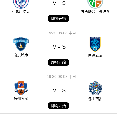
V
S
-
石家庄功夫
陕西联合月亮泊队
即将开始
19:30
08-08
中甲
V
S
-
南京城市
南通支云
即将开始
19:30
08-08
中甲
V
S
-
梅州客家
佛山南狮
即将开始