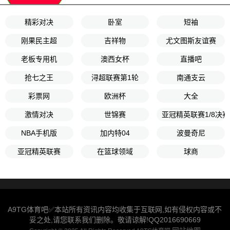
精彩对决
卧室
短袖
刚果民主超
吉祥物
尤文图斯友谊赛
老板专用机
澳西女杯
直播吧
抢七之王
浔超联赛第1轮
南通支云
彩票网
欧洲杯
大全
激情对决
世锦赛
亚冠精英联赛1/8决
NBA手机版
加内特04
波曼奇尼
亚冠精英联赛
在篮球领域
球商
A9TG体育吧✅本站所有资讯内容均收集于互联网,如有侵权内容或不
妥之处,请您联系我们删除。敬请谅解!QQ2016690669