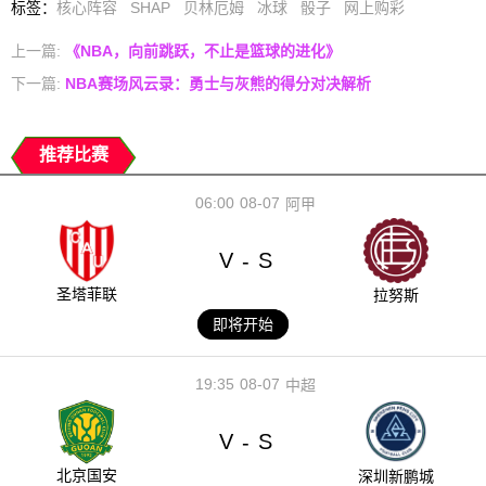
标签
：
核心阵容
SHAP
贝林厄姆
冰球
骰子
网上购彩
上一篇:
《NBA，向前跳跃，不止是篮球的进化》
下一篇:
NBA赛场风云录：勇士与灰熊的得分对决解析
推荐比赛
06:00
08-07
阿甲
V
S
-
圣塔菲联
拉努斯
即将开始
19:35
08-07
中超
V
S
-
北京国安
深圳新鹏城