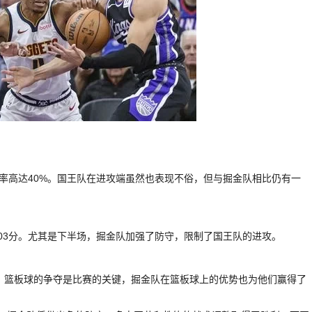
中率高达40%。国王队在进攻端虽然也表现不俗，但与掘金队相比仍有一
03分。尤其是下半场，掘金队加强了防守，限制了国王队的进攻。
球。篮板球的争夺是比赛的关键，掘金队在篮板球上的优势也为他们赢得了