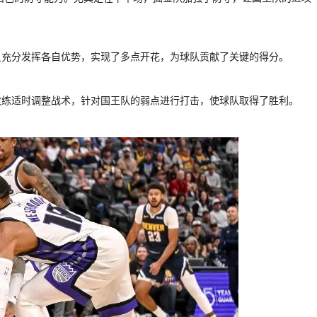
员充分发挥各自优势，实现了多点开花，为球队贡献了关键的得分。
教练适时调整战术，针对国王队的弱点进行打击，使球队取得了胜利。