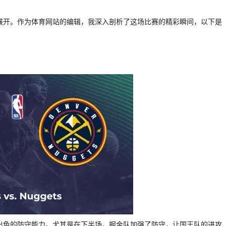
间展开。作为体育网站的编辑，我深入剖析了这场比赛的精彩瞬间，以下是
了出色的防守能力。尤其是在下半场，掘金队加强了防守，让国王队的进攻