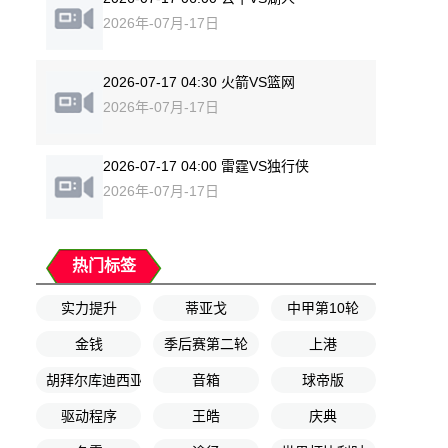
2026年-07月-17日
2026-07-17 04:30 火箭VS篮网
2026年-07月-17日
2026-07-17 04:00 雷霆VS独行侠
2026年-07月-17日
热门标签
实力提升
蒂亚戈
中甲第10轮
金钱
季后赛第二轮
上港
胡拜尔库迪西亚
音箱
球帝版
驱动程序
王皓
庆典