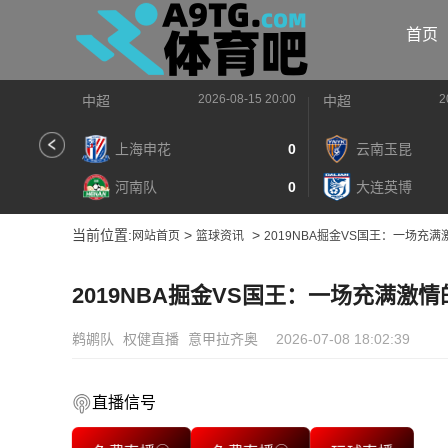
首页
2026-08-15 20:00
2
中超
中超
上海申花
0
云南玉昆
河南队
0
大连英博
当前位置:
>
>
网站首页
篮球资讯
2019NBA掘金VS国王：一场充
2019NBA掘金VS国王：一场充满激
鹈鹕队
权健直播
意甲拉齐奥
2026-07-08 18:02:39
直播信号