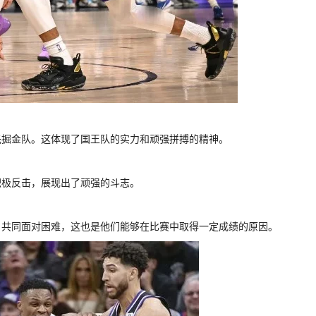
先掘金队。这体现了国王队的实力和顽强拼搏的精神。
积极反击，展现出了顽强的斗志。
，共同面对困难，这也是他们能够在比赛中取得一定成绩的原因。