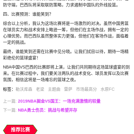
防守端，巴西队将采取联防策略，力求遏制中国队的外线投篮。
四、比赛预测：谁能笑到？
综合以上分析，我认为这场比赛将是一场激烈的对决。虽然中国男篮
在球员实力和战术安排上略逊一筹，但他们在主场作战，拥有一定的
心理优势。而巴西队虽然整体实力更强，但他们在客场作战，面临着
一定的挑战。
最终，谁能笑到还需在比赛中见分晓。让我们拭目以待，期待一场精
彩绝伦的篮球盛宴！
NBA中国VS巴西的比赛即将上演，让我们共同期待这场篮球盛宴的到
来。在比赛过程中，我们要关注两队的战术变化、球员发挥以及比赛
氛围，相信这将是一场难忘的篮球之夜。
标签
：
勒沃库森
老梁
主题曲
雷萨
市场最高分
水原FC
上一篇:
2019NBA掘金VS国王：一场充满激情的较量
下一篇:
NBA勇士伤员：挑战与希望并存
推荐比赛