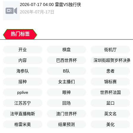
2026-07-17 04:00 雷霆VS独行侠
2026年-07月-17日
热门标签
开业
棋盘
街机厅
内容
巴西世界杯
深圳街超贺岁杯决赛
海参队
B队
患者
接种
女主播们
锦标赛
pplive
眼神
世界杯法国
江苏苏宁
回场
盆口
法甲直播梅斯
澳门世界杯
英文名
格雷米奥
结果预测
美化