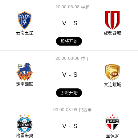
20:00
08-08
中超
V
S
-
云南玉昆
成都蓉城
即将开始
20:00
08-08
中甲
V
S
-
定南赣联
大连鲲城
即将开始
03:00
08-09
巴西甲
V
S
-
格雷米奥
圣保罗