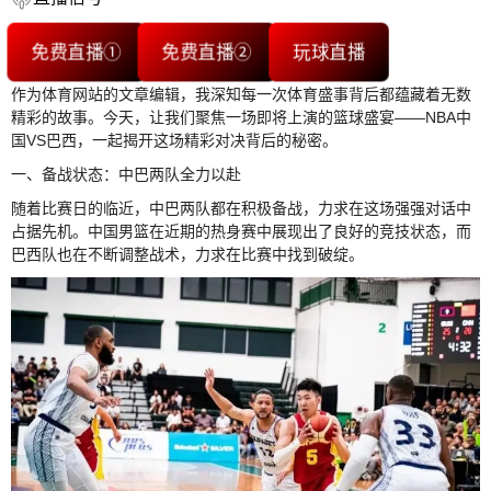
免费直播①
免费直播②
玩球直播
作为体育网站的文章编辑，我深知每一次体育盛事背后都蕴藏着无数
精彩的故事。今天，让我们聚焦一场即将上演的篮球盛宴——NBA中
国VS巴西，一起揭开这场精彩对决背后的秘密。
一、备战状态：中巴两队全力以赴
随着比赛日的临近，中巴两队都在积极备战，力求在这场强强对话中
占据先机。中国男篮在近期的热身赛中展现出了良好的竞技状态，而
巴西队也在不断调整战术，力求在比赛中找到破绽。