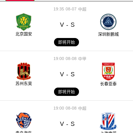
19:35
08-07
中超
V
S
-
北京国安
深圳新鹏城
即将开始
19:00
08-08
中甲
V
S
-
苏州东吴
长春亚泰
即将开始
19:00
08-08
中超
V
S
-
青岛海牛