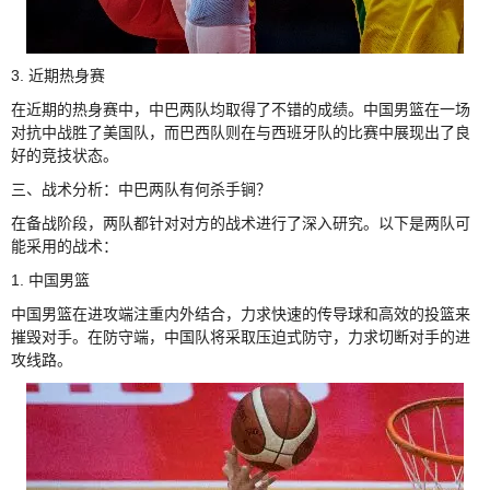
3. 近期热身赛
在近期的热身赛中，中巴两队均取得了不错的成绩。中国男篮在一场
对抗中战胜了美国队，而巴西队则在与西班牙队的比赛中展现出了良
好的竞技状态。
三、战术分析：中巴两队有何杀手锏？
在备战阶段，两队都针对对方的战术进行了深入研究。以下是两队可
能采用的战术：
1. 中国男篮
中国男篮在进攻端注重内外结合，力求快速的传导球和高效的投篮来
摧毁对手。在防守端，中国队将采取压迫式防守，力求切断对手的进
攻线路。