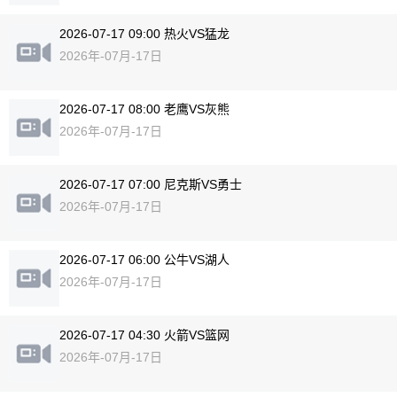
2026-07-17 09:00 热火VS猛龙
2026年-07月-17日
2026-07-17 08:00 老鹰VS灰熊
2026年-07月-17日
2026-07-17 07:00 尼克斯VS勇士
2026年-07月-17日
2026-07-17 06:00 公牛VS湖人
2026年-07月-17日
2026-07-17 04:30 火箭VS篮网
2026年-07月-17日