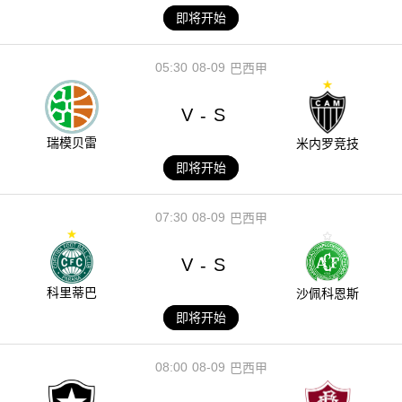
即将开始
05:30
08-09
巴西甲
V
S
-
瑞模贝雷
米内罗竞技
即将开始
07:30
08-09
巴西甲
V
S
-
科里蒂巴
沙佩科恩斯
即将开始
08:00
08-09
巴西甲