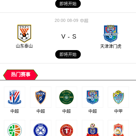
即将开始
20:00
08-09
中超
V
S
-
山东泰山
天津津门虎
即将开始
热门赛事
中超
中超
中超
中超
中甲