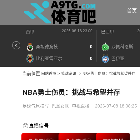
首页
2026-08-16 23:00
2
西甲
巴西甲
桑坦德竞技
0
沙佩科恩斯
比利亚雷亚尔
0
巴伊亚
当前位置:
>
>
网站首页
篮球资讯
NBA勇士伤员：挑战与希望并存
NBA勇士伤员：挑战与希望并存
足球气氛描写
巴圣女联
电视直播
2026-07-08 18:08:25
直播信号