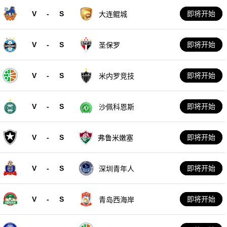
V
-
S
即将开始
大连鲲城
V
-
S
即将开始
圣保罗
V
-
S
即将开始
米内罗竞技
V
-
S
即将开始
沙佩科恩斯
V
-
S
即将开始
弗鲁米嫩塞
V
-
S
即将开始
深圳青年人
V
-
S
即将开始
青岛西海岸