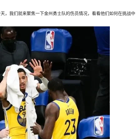
今天，我们就来聚焦一下金州勇士队的伤员情况，看看他们如何在挑战中