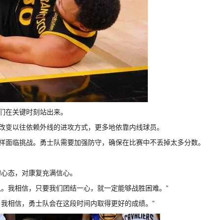
他们在关键时刻站出来。
要改变以往依赖外线的进攻方式，更多地依靠内线球员。
同样面临挑战。勇士队需要加强防守，确保在比赛中不丢掉太多分数。
的心态，对康复充满信心。
队。我相信，只要我们团结一心，就一定能够战胜困难。”
。我相信，勇士队会在这段时间内取得更好的成绩。”