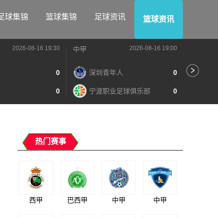
足球集锦
篮球集锦
足球资讯
篮球资讯
2026-08-16 19:30
2026-08-16 19:00
中甲
中甲
0
深圳青年人
0
苏
0
宁波职业足球俱乐部
0
南
热门赛事
西甲
巴西甲
中甲
中甲