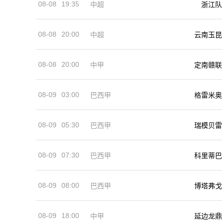
08-08
19:35
中超
浙江队
08-08
20:00
中超
云南玉昆
08-08
20:00
中甲
定南赣联
08-09
03:00
巴西甲
格雷米奥
08-09
05:30
巴西甲
瑞模贝雷
08-09
07:30
巴西甲
科里蒂巴
08-09
08:00
巴西甲
博塔弗戈
08-09
18:00
中甲
延边龙鼎