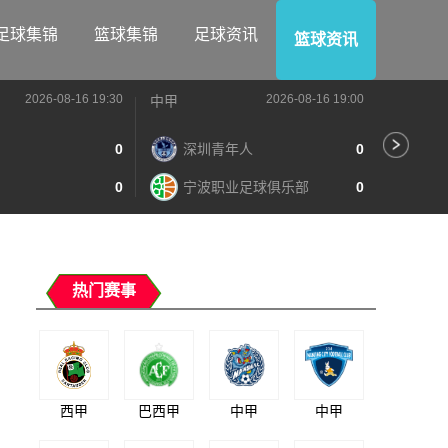
足球集锦
篮球集锦
足球资讯
篮球资讯
2026-08-16 19:30
2026-08-16 19:00
中甲
中甲
0
深圳青年人
0
苏
0
宁波职业足球俱乐部
0
南
热门赛事
西甲
巴西甲
中甲
中甲