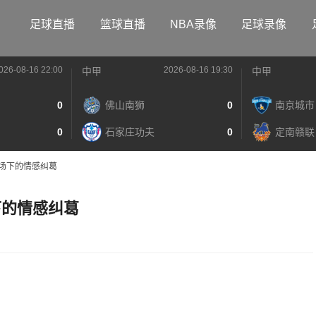
足球直播
篮球直播
NBA录像
足球录像
026-08-16 22:00
2026-08-16 19:30
中甲
中甲
0
佛山南狮
0
南京城市
0
石家庄功夫
0
定南赣联
，场下的情感纠葛
下的情感纠葛