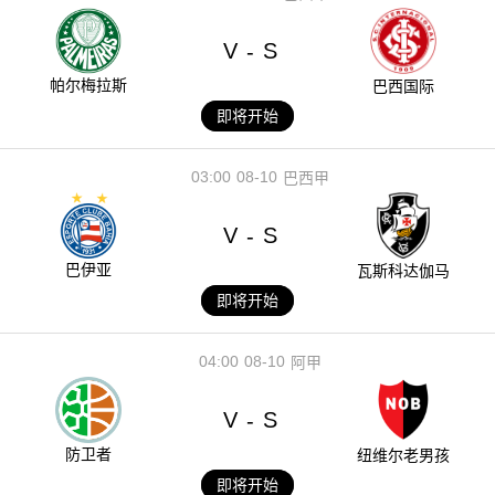
V
S
-
帕尔梅拉斯
巴西国际
即将开始
03:00
08-10
巴西甲
V
S
-
巴伊亚
瓦斯科达伽马
即将开始
04:00
08-10
阿甲
V
S
-
防卫者
纽维尔老男孩
即将开始