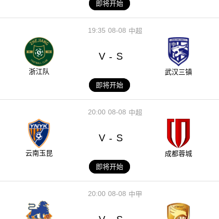
即将开始
19:35
08-08
中超
V
S
-
浙江队
武汉三镇
即将开始
20:00
08-08
中超
V
S
-
云南玉昆
成都蓉城
即将开始
20:00
08-08
中甲