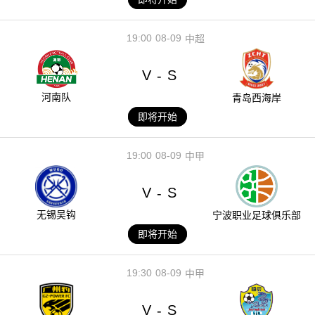
19:00
08-09
中超
V
S
-
河南队
青岛西海岸
即将开始
19:00
08-09
中甲
V
S
-
无锡吴钩
宁波职业足球俱乐部
即将开始
19:30
08-09
中甲
V
S
-