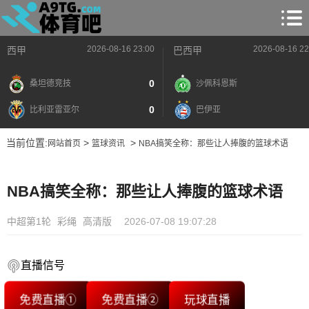
2026-08-16 23:00
2026-08-16 22
西甲
巴西甲
0
桑坦德竞技
沙佩科恩斯
0
比利亚雷亚尔
巴伊亚
当前位置:
>
>
网站首页
篮球资讯
NBA搞笑全称：那些让人捧腹的篮球术语
NBA搞笑全称：那些让人捧腹的篮球术语
中超第1轮
彩绳
高清版
2026-07-08 19:07:28
直播信号
免费直播①
免费直播②
玩球直播