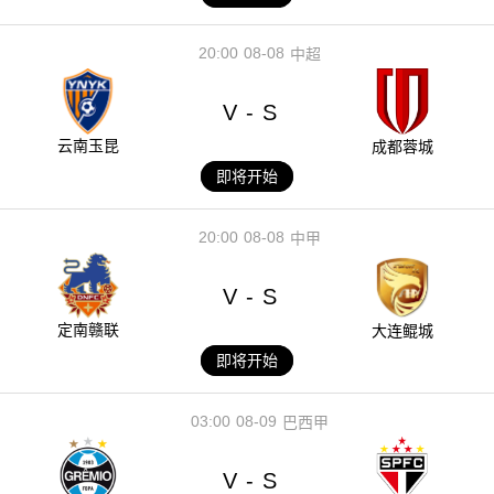
20:00
08-08
中超
V
S
-
云南玉昆
成都蓉城
即将开始
20:00
08-08
中甲
V
S
-
定南赣联
大连鲲城
即将开始
03:00
08-09
巴西甲
V
S
-