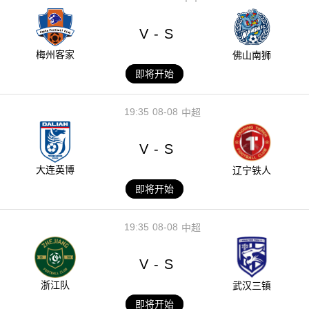
V
S
-
梅州客家
佛山南狮
即将开始
19:35
08-08
中超
V
S
-
大连英博
辽宁铁人
即将开始
19:35
08-08
中超
V
S
-
浙江队
武汉三镇
即将开始