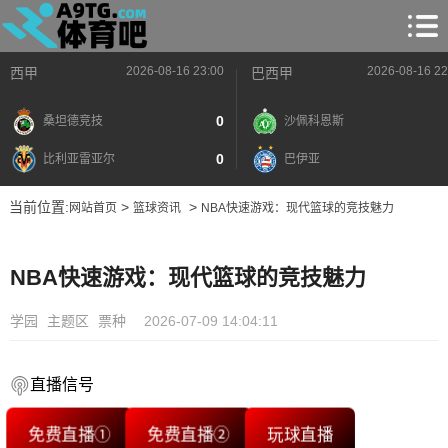
2026-08-16 23:00
2026-08-16 22
西甲
巴西甲
0
桑坦德竞技
沙佩科恩斯
0
比利亚雷亚尔
巴伊亚
当前位置:
>
>
网站首页
篮球资讯
NBA快速游戏：现代篮球的竞技魅力
NBA快速游戏：现代篮球的竞技魅力
学园
主题区
票种
2026-07-09 14:04:11
直播信号
免费直播①
免费直播②
玩球直播