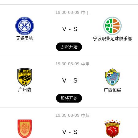
19:00
08-09
中甲
V
S
-
无锡吴钩
宁波职业足球俱乐部
即将开始
19:30
08-09
中甲
V
S
-
广州豹
广西恒宸
即将开始
19:35
08-09
中超
V
S
-