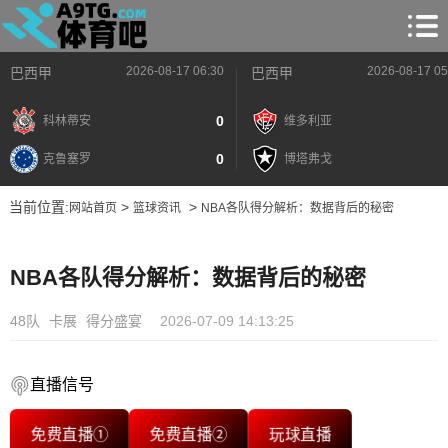
2026-08-17 06:30
2026-08-17 05
巴西甲
巴西甲
0
科林蒂安
维多利亚
0
克鲁塞罗
博塔弗戈
当前位置:
>
>
网站首页
篮球资讯
NBA各队得分解析：数据背后的秘密
NBA各队得分解析：数据背后的秘密
48队
卡展
得分盛宴
2026-07-09 14:13:25
直播信号
免费直播①
免费直播②
玩球直播