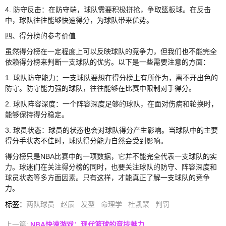
4. 防守反击：在防守端，球队需要积极拼抢，争取篮板球。在反击
中，球队往往能够快速得分，为球队带来优势。
四、得分榜的参考价值
虽然得分榜在一定程度上可以反映球队的竞争力，但我们也不能完全
依赖得分榜来判断一支球队的优劣。以下是一些需要注意的方面：
1. 球队防守能力：一支球队要想在得分榜上有所作为，离不开出色的
防守。防守能力强的球队，往往能够在比赛中限制对手得分。
2. 球队阵容深度：一个阵容深度足够的球队，在面对伤病和轮换时，
能够保持得分稳定。
3. 球员状态：球员的状态也会对球队得分产生影响。当球队中的主要
得分手状态不佳时，球队得分能力自然会受到影响。
得分榜只是NBA比赛中的一项数据，它并不能完全代表一支球队的实
力。球迷们在关注得分榜的同时，也要关注球队的防守、阵容深度和
球员状态等多方面因素。只有这样，才能真正了解一支球队的竞争
力。
标签
：
两队球员
赵辰
发型
命理学
杜凯琹
判罚
上一篇:
NBA快速游戏：现代篮球的竞技魅力