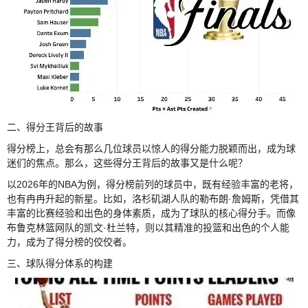
二、得分王背后的故事
得分榜上，总会有那么几位球员以惊人的得分能力脱颖而出，成为球
迷们的焦点。那么，这些得分王背后的故事又是什么呢？
以2026年的NBA为例，得分榜前列的球员中，既有经验丰富的老将，
也有冉冉升起的新星。比如，洛杉矶湖人队的勒布朗·詹姆斯，凭借其
丰富的比赛经验和出色的身体素质，成为了球队的核心得分手。而像
布鲁克林篮网队的凯文·杜兰特，则以其精准的投篮和出色的个人能
力，成为了得分榜的佼佼者。
三、球队得分体系的构建