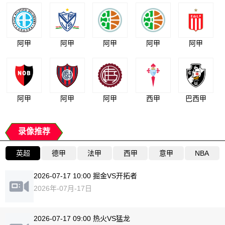
阿甲
阿甲
阿甲
阿甲
阿甲
阿甲
阿甲
阿甲
西甲
巴西甲
录像推荐
英超
德甲
法甲
西甲
意甲
NBA
2026-07-17 10:00 掘金VS开拓者
2026年-07月-17日
2026-07-17 09:00 热火VS猛龙