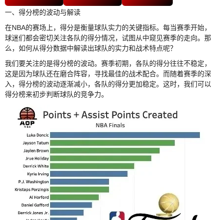
一、得分榜的波动与解读
在NBA的赛场上，得分是衡量球队实力的关键指标。每当赛季开始，
球迷们都会密切关注各队的得分情况，试图从中窥见赛季的走向。那
么，如何从得分数据中解读出球队的实力和战术特点呢？
我们要关注的是得分榜的波动。赛季初期，各队的得分往往不稳定，
这是因为球队还在磨合阵容，寻找最佳的战术配合。而随着赛季的深
入，得分榜的波动逐渐减小，各队的得分更加稳定。这时，我们可以
得分榜来初步判断球队的竞争力。