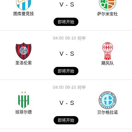
V
S
-
图库曼竞技
萨尔米安杜
即将开始
04:00
08-10
阿甲
V
S
-
圣洛伦索
飓风队
即将开始
04:00
08-10
阿甲
V
S
-
班菲尔德
贝尔格拉诺
即将开始