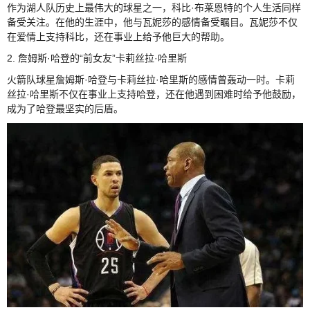
作为湖人队历史上最伟大的球星之一，科比·布莱恩特的个人生活同样
备受关注。在他的生涯中，他与瓦妮莎的感情备受瞩目。瓦妮莎不仅
在爱情上支持科比，还在事业上给予他巨大的帮助。
2. 詹姆斯·哈登的“前女友”卡莉丝拉·哈里斯
火箭队球星詹姆斯·哈登与卡莉丝拉·哈里斯的感情曾轰动一时。卡莉
丝拉·哈里斯不仅在事业上支持哈登，还在他遇到困难时给予他鼓励，
成为了哈登最坚实的后盾。