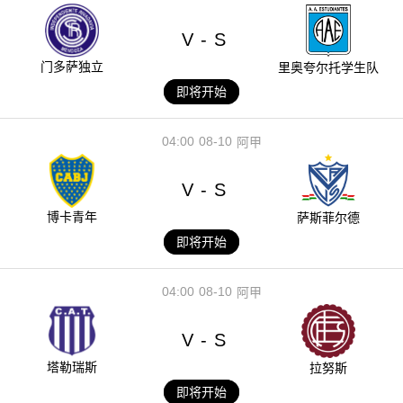
V
S
-
门多萨独立
里奥夸尔托学生队
即将开始
04:00
08-10
阿甲
V
S
-
博卡青年
萨斯菲尔德
即将开始
04:00
08-10
阿甲
V
S
-
塔勒瑞斯
拉努斯
即将开始