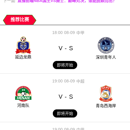
下一篇:
直播前瞻NBA国王VS骑士：巅峰对决，谁能脱颖而出？
推荐比赛
18:00
08-09
中甲
V
S
-
延边龙鼎
深圳青年人
即将开始
19:00
08-09
中超
V
S
-
河南队
青岛西海岸
即将开始
19:00
08-09
中甲