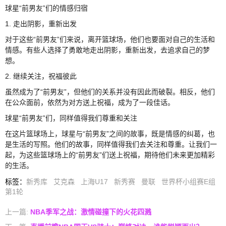
球星“前男友”们的情感归宿
1. 走出阴影，重新出发
对于这些“前男友”们来说，离开篮球场，他们也要面对自己的生活和
情感。有些人选择了勇敢地走出阴影，重新出发，去追求自己的梦
想。
2. 继续关注，祝福彼此
虽然成为了“前男友”，但他们的关系并没有因此而破裂。相反，他们
在公众面前，依然为对方送上祝福，成为了一段佳话。
球星“前男友”们，同样值得我们尊重和关注
在这片篮球场上，球星与“前男友”之间的故事，既是情感的纠葛，也
是生活的写照。他们的故事，同样值得我们去关注和尊重。让我们一
起，为这些篮球场上的“前男友”们送上祝福，期待他们未来更加精彩
的生活。
标签
：
新秀库
艾克森
上海U17
新秀赛
曼联
世界杯小组赛E组
第1轮
上一篇:
NBA季军之战：激情碰撞下的火花四溅