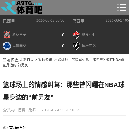
2026-08-17 06:30
2026-08-17 05
巴西甲
巴西甲
0
科林蒂安
维多利亚
0
克鲁塞罗
博塔弗戈
当前位置:
>
>
网站首页
篮球资讯
篮球场上的情感纠葛：那些曾闪耀在NBA球
星身边的“前男友”
篮球场上的情感纠葛：那些曾闪耀在NBA球
星身边的“前男友”
套头衫
摸臀
桑乔
2026-07-09 14:40:34
直播信号