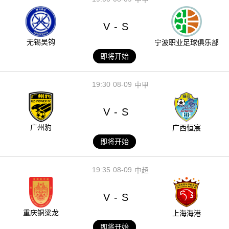
V
S
-
无锡吴钩
宁波职业足球俱乐部
即将开始
19:30
08-09
中甲
V
S
-
广州豹
广西恒宸
即将开始
19:35
08-09
中超
V
S
-
重庆铜梁龙
上海海港
即将开始