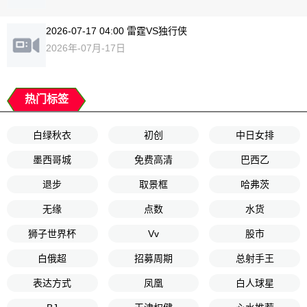
2026-07-17 04:00 雷霆VS独行侠
2026年-07月-17日
热门标签
白绿秋衣
初创
中日女排
墨西哥城
免费高清
巴西乙
退步
取景框
哈弗茨
无缘
点数
水货
狮子世界杯
Vv
股市
白俄超
招募周期
总射手王
表达方式
凤凰
白人球星