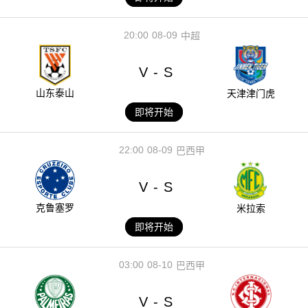
20:00
08-09
中超
V
S
-
山东泰山
天津津门虎
即将开始
22:00
08-09
巴西甲
V
S
-
克鲁塞罗
米拉索
即将开始
03:00
08-10
巴西甲
V
S
-