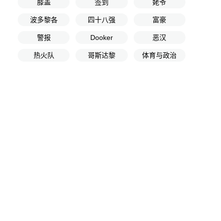
膝盖
签到
姥爷
波多黎各
四十八强
富豪
警报
Dooker
恶汉
热火队
哥斯达黎
体育与政治