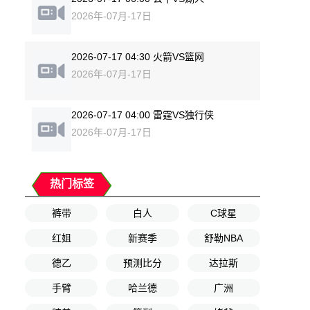
2026年-07月-17日
2026-07-17 04:30 火箭VS篮网
2026年-07月-17日
2026-07-17 04:00 雷霆VS独行侠
2026年-07月-17日
热门标签
裤带
白人
C球星
红姐
新赛季
舒勒NBA
德乙
预测比分
达拉斯
手臂
哈兰德
广洲