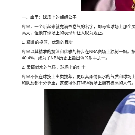
一、库里：球场上的翩翩公子
库里，一个听起来就充满书卷气的名字，却与篮球场上那个灵活
高大，但他在球场上的表现却让人叹为观止。
1. 精准的投篮，优雅的舞步
库里以其精准的投篮和优雅的舞步在NBA赛场上独树一帜。据
40.4%，成为了NBA历史上最出色的射手之一。
2. 柔情似水的气质，球场上的绅士
库里不仅在球技上出类拔萃，更以其柔情似水的气质和球场
和队友都十分尊重，这使得他在NBA赛场上拥有极高的人气