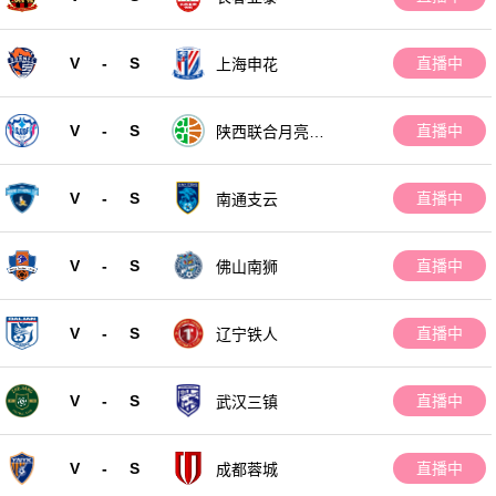
V
-
S
直播中
上海申花
V
-
S
直播中
陕西联合月亮泊
队
V
-
S
直播中
南通支云
V
-
S
直播中
佛山南狮
V
-
S
直播中
辽宁铁人
V
-
S
直播中
武汉三镇
V
-
S
直播中
成都蓉城