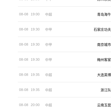
08-08
19:00
中超
青岛海牛
08-08
19:30
中甲
石家庄功夫
08-08
19:30
中甲
南京城市
08-08
19:30
中甲
梅州客家
08-08
19:35
中超
大连英博
08-08
19:35
中超
浙江队
08-08
20:00
中超
云南玉昆