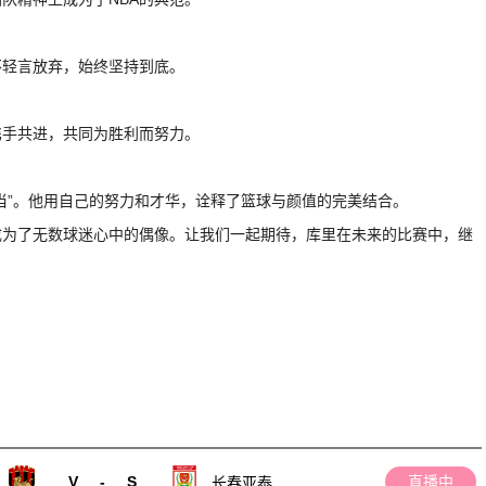
不轻言放弃，始终坚持到底。
携手共进，共同为胜利而努力。
当”。他用自己的努力和才华，诠释了篮球与颜值的完美结合。
成为了无数球迷心中的偶像。让我们一起期待，库里在未来的比赛中，继
V
-
S
直播中
长春亚泰