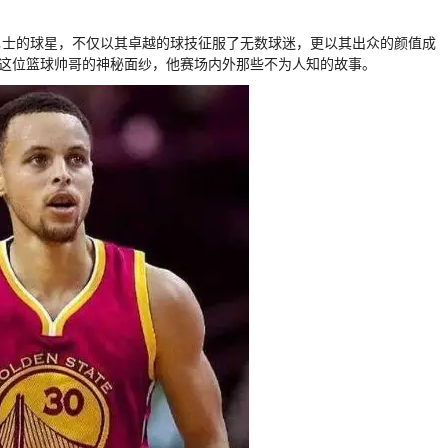
勇士的球星，不仅以其卓越的球技征服了无数球迷，更以其出众的颜值成
里这位篮球帅哥的神秘面纱，他赛场内外那些不为人知的故事。