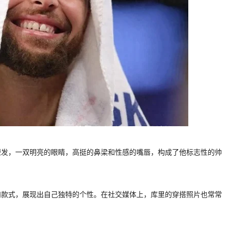
短发，一双明亮的眼睛，高挺的鼻梁和性感的嘴唇，构成了他标志性的帅
和款式，展现出自己独特的个性。在社交媒体上，库里的穿搭照片也常常