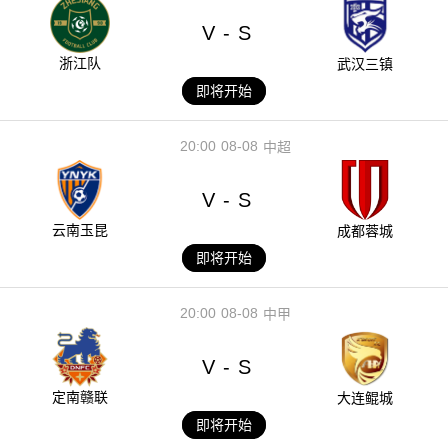
V
S
-
浙江队
武汉三镇
即将开始
20:00
08-08
中超
V
S
-
云南玉昆
成都蓉城
即将开始
20:00
08-08
中甲
V
S
-
定南赣联
大连鲲城
即将开始