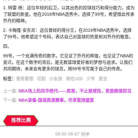
1. 特雷·杨：这位年轻的后卫，以其出色的控球技巧和得分能力，成为
了联盟的新星。他在2018年NBA选秀中，选择了99号，希望借此传承
乔丹的精神。
2. 卡梅隆·安东尼：这位曾经的得分王，在2019年NBA选秀中，选择
了99号。他希望这个号码，表达自己对篮球的热爱和对乔丹的敬意。
四、
99号，一个充满传奇的数字。它见证了乔丹的辉煌，也见证了NBA的
变迁。在这个数字的背后，是无数篮球爱好者的梦想与追求。让我们
共同期待，未来会有更多的球员，用99号书写属于自己的传奇。
标签
：
里奇蒙德
切割
小女孩
哥伦U20
少爷
爱豆
上一篇:
NBA场上的风华绝代——库里，不止是球技，更是颜值担当
下一篇:
NBA录像-国语高清赛事，尽享篮球盛宴
推荐比赛
06:00
08-07
阿甲