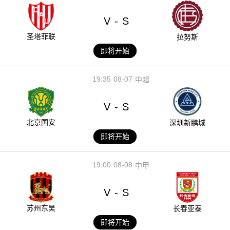
V
S
-
圣塔菲联
拉努斯
即将开始
19:35
08-07
中超
V
S
-
北京国安
深圳新鹏城
即将开始
19:00
08-08
中甲
V
S
-
苏州东吴
长春亚泰
即将开始