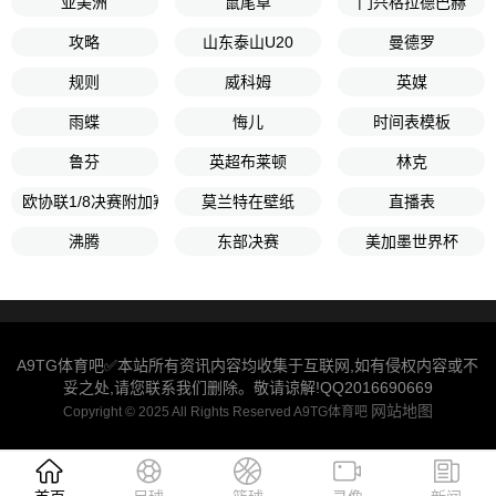
亚美洲
鼠尾草
门兴格拉德巴赫
攻略
山东泰山U20
曼德罗
规则
威科姆
英媒
雨蝶
悔儿
时间表模板
鲁芬
英超布莱顿
林克
欧协联1/8决赛附加赛次回合
莫兰特在壁纸
直播表
沸腾
东部决赛
美加墨世界杯
A9TG体育吧✅本站所有资讯内容均收集于互联网,如有侵权内容或不
妥之处,请您联系我们删除。敬请谅解!QQ2016690669
网站地图
Copyright © 2025 All Rights Reserved A9TG体育吧