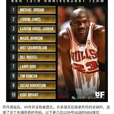
乔丹退役后，99号并没有被遗忘。许多球员在继承乔丹的衣钵时，选
择了这个充满传奇的号码。以下是几位以99号出战的NBA球员：