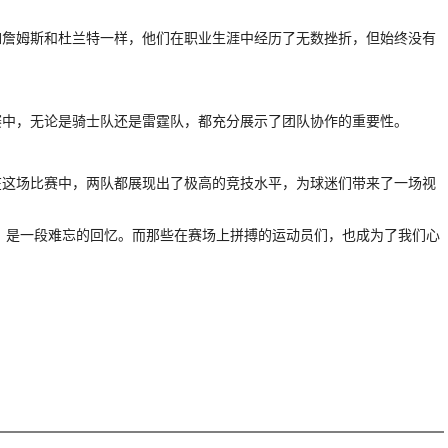
如詹姆斯和杜兰特一样，他们在职业生涯中经历了无数挫折，但始终没有
赛中，无论是骑士队还是雷霆队，都充分展示了团队协作的重要性。
在这场比赛中，两队都展现出了极高的竞技水平，为球迷们带来了一场视
战，是一段难忘的回忆。而那些在赛场上拼搏的运动员们，也成为了我们心