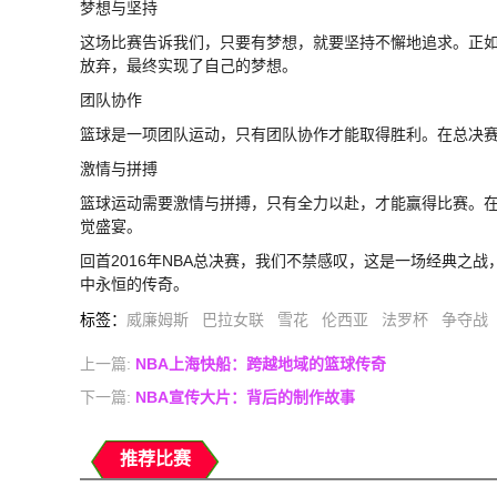
梦想与坚持
这场比赛告诉我们，只要有梦想，就要坚持不懈地追求。正
放弃，最终实现了自己的梦想。
团队协作
篮球是一项团队运动，只有团队协作才能取得胜利。在总决
激情与拼搏
篮球运动需要激情与拼搏，只有全力以赴，才能赢得比赛。
觉盛宴。
回首2016年NBA总决赛，我们不禁感叹，这是一场经典之
中永恒的传奇。
标签
：
威廉姆斯
巴拉女联
雪花
伦西亚
法罗杯
争夺战
上一篇:
NBA上海快船：跨越地域的篮球传奇
下一篇:
NBA宣传大片：背后的制作故事
推荐比赛