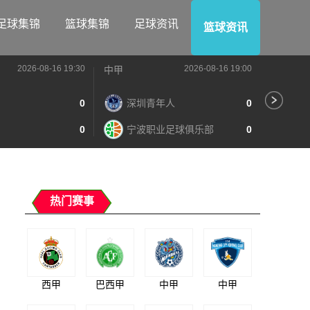
足球集锦
篮球集锦
足球资讯
篮球资讯
2026-08-16 19:30
2026-08-16 19:00
中甲
中甲
0
深圳青年人
0
苏
0
宁波职业足球俱乐部
0
南
热门赛事
西甲
巴西甲
中甲
中甲