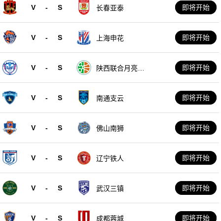
V
-
S
即将开始
长春亚泰
V
-
S
即将开始
上海申花
V
-
S
即将开始
陕西联合月亮泊
队
V
-
S
即将开始
南通支云
V
-
S
即将开始
佛山南狮
V
-
S
即将开始
辽宁铁人
V
-
S
即将开始
武汉三镇
V
-
S
即将开始
成都蓉城