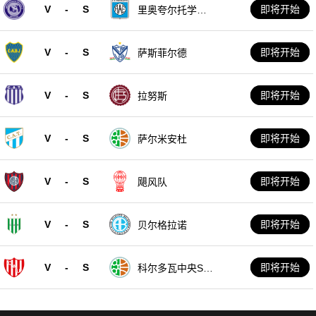
V
-
S
即将开始
里奥夸尔托学生
队
V
-
S
即将开始
萨斯菲尔德
V
-
S
即将开始
拉努斯
V
-
S
即将开始
萨尔米安杜
V
-
S
即将开始
飓风队
V
-
S
即将开始
贝尔格拉诺
V
-
S
即将开始
科尔多瓦中央SD
E