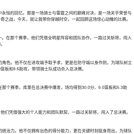
心中永恒的回忆。那是一场骑士与雷霆之间的巅峰对决，是一场关乎荣誉与
传奇之战，今天，就让我带你穿越时空，一起回顾这场惊心动魄的比赛。
之一。在那个赛季，他们凭借全明星阵容和团队协作，一路过关斩将，闯入
神。
的角色。他不仅在进攻端予取予求，更是在防守端以身作则，为球队树立
0篮板和8.6助攻，带领骑士队成功杀入总决赛。
个赛季，库里在总决赛中爆发，场均得到30.0分、6.0篮板和5.3助
，他们凭借强大的个人能力和团队默契，一路过关斩将，闯入了总决赛。
的统治力。他不仅拥有出色的得分能力，更在关键时刻挺身而出，为球队