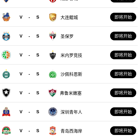
V
-
S
即将开始
大连鲲城
V
-
S
即将开始
圣保罗
V
-
S
即将开始
米内罗竞技
V
-
S
即将开始
沙佩科恩斯
V
-
S
即将开始
弗鲁米嫩塞
V
-
S
即将开始
深圳青年人
V
-
S
即将开始
青岛西海岸