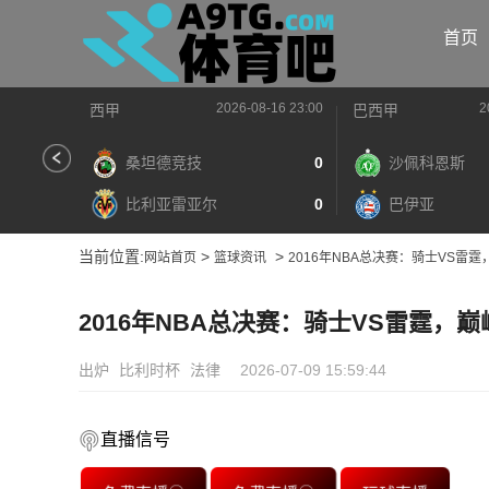
首页
2026-08-16 23:00
2
西甲
巴西甲
桑坦德竞技
0
沙佩科恩斯
比利亚雷亚尔
0
巴伊亚
当前位置:
>
>
网站首页
篮球资讯
2016年NBA总决赛：骑士VS雷
2016年NBA总决赛：骑士VS雷霆，
出炉
比利时杯
法律
2026-07-09 15:59:44
直播信号