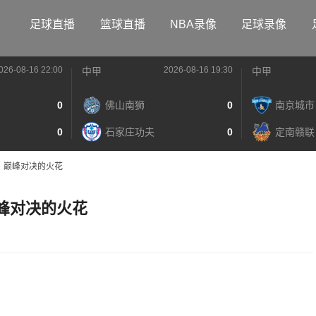
足球直播
篮球直播
NBA录像
足球录像
026-08-16 22:00
2026-08-16 19:30
中甲
中甲
0
佛山南狮
0
南京城市
0
石家庄功夫
0
定南赣联
霆，巅峰对决的火花
巅峰对决的火花