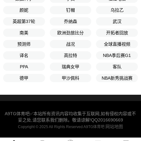
颜妮
钉帽
乌拉乙
英超第37轮
乔纳森
武汉
南美
欧洲劲旅比分
开拓者回放
预测师
战况
全球直播视频
译名
高拉特
NBA季后赛G1
PPA
瑞典女甲
客队
德甲
甲沙佩科
NBA新秀挑战赛
A9TG体育吧✅本站所有资讯内容均收集于互联网,如有侵权内容或不
妥之处,请您联系我们删除。敬请谅解!QQ2016690669
网站地图
Copyright © 2025 All Rights Reserved A9TG体育吧