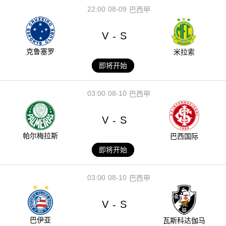
22:00
08-09
巴西甲
V
S
-
克鲁塞罗
米拉索
即将开始
03:00
08-10
巴西甲
V
S
-
帕尔梅拉斯
巴西国际
即将开始
03:00
08-10
巴西甲
V
S
-
巴伊亚
瓦斯科达伽马