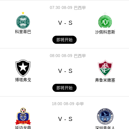
07:30
08-09
巴西甲
V
S
-
科里蒂巴
沙佩科恩斯
即将开始
08:00
08-09
巴西甲
V
S
-
博塔弗戈
弗鲁米嫩塞
即将开始
18:00
08-09
中甲
V
S
-
延边龙鼎
深圳青年人