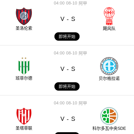
04:00
08-10
阿甲
V
S
-
圣洛伦索
飓风队
即将开始
04:00
08-10
阿甲
V
S
-
班菲尔德
贝尔格拉诺
即将开始
04:00
08-10
阿甲
V
S
-
圣塔菲联
科尔多瓦中央SDE