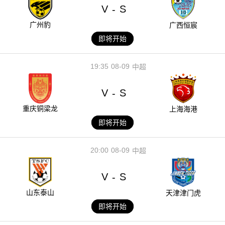
V
S
-
广州豹
广西恒宸
即将开始
19:35
08-09
中超
V
S
-
重庆铜梁龙
上海海港
即将开始
20:00
08-09
中超
V
S
-
山东泰山
天津津门虎
即将开始