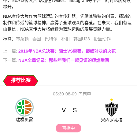
中，NBA宣传大片 话题在Twitter、Instagram等平台上的讨论度持续
攀升。
NBA宣传大片作为篮球运动的宣传利器，凭借其独特的创意、精湛的
制作和传递的篮球精神，赢得了全球观众的喜爱。在未来，我们有理
由相信，NBA宣传大片将继续为篮球运动的发展贡献力量。
标签
：
布莱顿
泰国
巴特尔
补扣
韩国U23
投篮动作
上一篇:
2016年NBA总决赛：骑士VS雷霆，巅峰对决的火花
下一篇:
NBA全局记录：那些年我们一起见证的辉煌瞬间
推荐比赛
05:30
08-09
巴西甲
V
S
-
瑞模贝雷
米内罗竞技
直播中