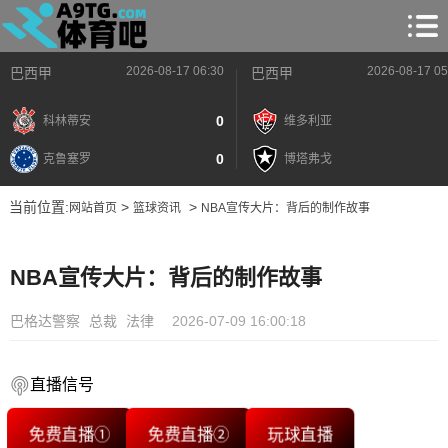
2026-08-17 06:30
2026-08-17 05
巴西甲
巴西甲
0
科林蒂安
维多利亚
0
克鲁塞罗
博塔弗戈
当前位置:
>
>
网站首页
篮球资讯
NBA宣传大片：背后的制作故事
NBA宣传大片：背后的制作故事
巴格达警察
总裁
法律
2026-07-09 16:00:18
直播信号
免费直播①
免费直播②
玩球直播