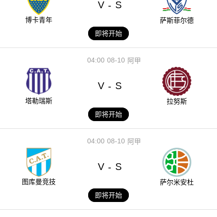
V
S
-
博卡青年
萨斯菲尔德
即将开始
04:00
08-10
阿甲
V
S
-
塔勒瑞斯
拉努斯
即将开始
04:00
08-10
阿甲
V
S
-
图库曼竞技
萨尔米安杜
即将开始