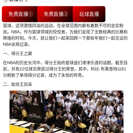
免费直播①
免费直播②
玩球直播
篮球，这项激情四溢的运动，在全球范围内都有着数不尽的忠实粉
丝。NBA，作为篮球领域的佼佼者，为我们呈现了无数经典的比赛和
辉煌的时刻。今天，就让我们一起来回顾一下那些年我们一起见证的
NBA全局记录。
一、得分王之巅
在NBA的历史长河中，得分王始终是球迷们津津乐道的话题。截至目
前，共有22位球员荣获过得分王的荣誉。其中，科比·布莱恩特以81
分刷新了单场得分记录，成为了永恒的传奇。
二、助攻王风采