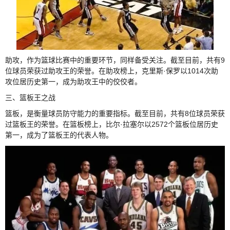
助攻，作为篮球比赛中的重要环节，同样备受关注。截至目前，共有9
位球员荣获过助攻王的荣誉。在助攻榜上，克里斯·保罗以1014次助
攻位居历史第一，成为助攻王中的佼佼者。
三、篮板王之战
篮板，是衡量球员防守能力的重要指标。截至目前，共有8位球员荣获
过篮板王的荣誉。在篮板榜上，比尔·拉塞尔以2572个篮板位居历史
第一，成为了篮板王的代表人物。