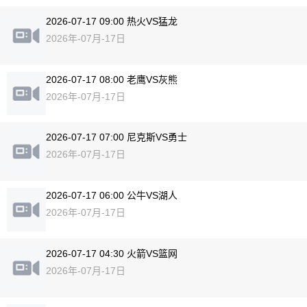
2026-07-17 09:00 热火VS猛龙
2026年-07月-17日
2026-07-17 08:00 老鹰VS灰熊
2026年-07月-17日
2026-07-17 07:00 尼克斯VS勇士
2026年-07月-17日
2026-07-17 06:00 公牛VS湖人
2026年-07月-17日
2026-07-17 04:30 火箭VS篮网
2026年-07月-17日