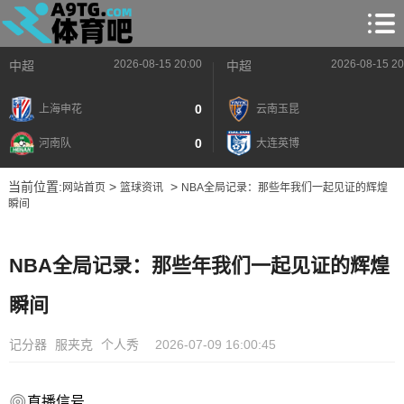
2026-08-15 20:00
2026-08-15 20
中超
中超
0
上海申花
云南玉昆
0
河南队
大连英博
当前位置:
>
>
网站首页
篮球资讯
NBA全局记录：那些年我们一起见证的辉煌
瞬间
NBA全局记录：那些年我们一起见证的辉煌
瞬间
记分器
服夹克
个人秀
2026-07-09 16:00:45
直播信号