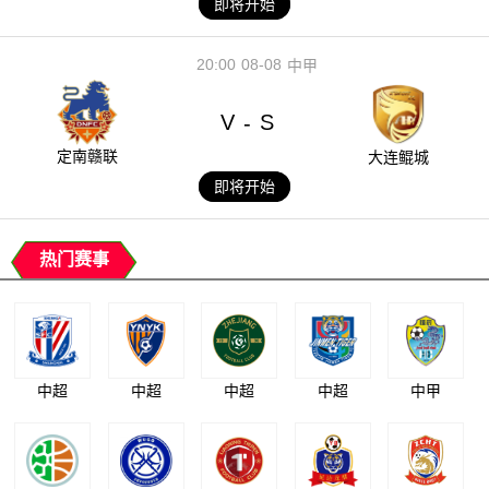
即将开始
20:00
08-08
中甲
V
S
-
定南赣联
大连鲲城
即将开始
热门赛事
中超
中超
中超
中超
中甲