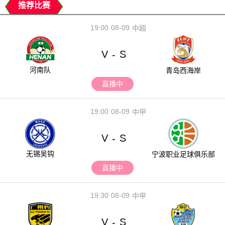
推荐比赛
19:00
08-09
中超
V
S
-
河南队
青岛西海岸
直播中
19:00
08-09
中甲
V
S
-
无锡吴钩
宁波职业足球俱乐部
直播中
19:30
08-09
中甲
V
S
-