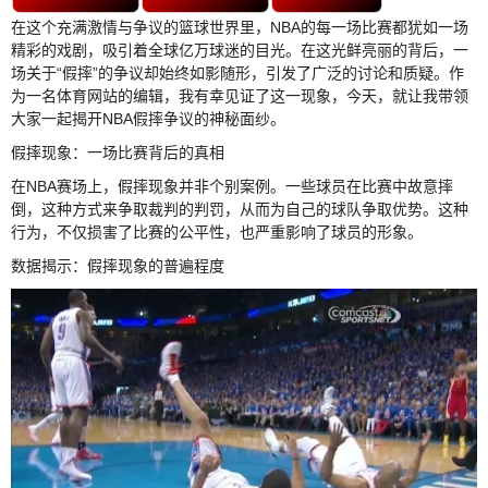
在这个充满激情与争议的篮球世界里，NBA的每一场比赛都犹如一场
精彩的戏剧，吸引着全球亿万球迷的目光。在这光鲜亮丽的背后，一
场关于“假摔”的争议却始终如影随形，引发了广泛的讨论和质疑。作
为一名体育网站的编辑，我有幸见证了这一现象，今天，就让我带领
大家一起揭开NBA假摔争议的神秘面纱。
假摔现象：一场比赛背后的真相
在NBA赛场上，假摔现象并非个别案例。一些球员在比赛中故意摔
倒，这种方式来争取裁判的判罚，从而为自己的球队争取优势。这种
行为，不仅损害了比赛的公平性，也严重影响了球员的形象。
数据揭示：假摔现象的普遍程度