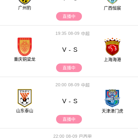
广州豹
广西恒宸
直播中
19:35
08-09
中超
V
S
-
重庆铜梁龙
上海海港
直播中
20:00
08-09
中超
V
S
-
山东泰山
天津津门虎
直播中
22:00
08-09
巴西甲