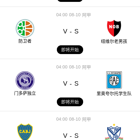
04:00
08-10
阿甲
V
S
-
防卫者
纽维尔老男孩
即将开始
04:00
08-10
阿甲
V
S
-
门多萨独立
里奥夸尔托学生队
即将开始
04:00
08-10
阿甲
V
S
-