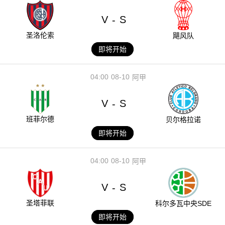
V
S
-
圣洛伦索
飓风队
即将开始
04:00
08-10
阿甲
V
S
-
班菲尔德
贝尔格拉诺
即将开始
04:00
08-10
阿甲
V
S
-
圣塔菲联
科尔多瓦中央SDE
即将开始