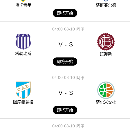
博卡青年
萨斯菲尔德
即将开始
04:00
08-10
阿甲
V
S
-
塔勒瑞斯
拉努斯
即将开始
04:00
08-10
阿甲
V
S
-
图库曼竞技
萨尔米安杜
即将开始
04:00
08-10
阿甲