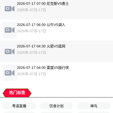
2026-07-17 07:00 尼克斯VS勇士
2026年-07月-17日
2026-07-17 06:00 公牛VS湖人
2026年-07月-17日
2026-07-17 04:30 火箭VS篮网
2026年-07月-17日
2026-07-17 04:00 雷霆VS独行侠
2026年-07月-17日
热门标签
粤语直播
饮食计划
神鸟