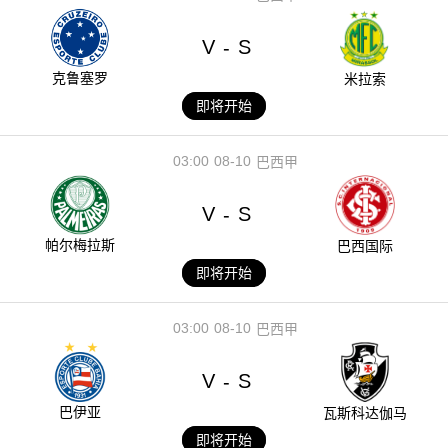
V
S
-
克鲁塞罗
米拉索
即将开始
03:00
08-10
巴西甲
V
S
-
帕尔梅拉斯
巴西国际
即将开始
03:00
08-10
巴西甲
V
S
-
巴伊亚
瓦斯科达伽马
即将开始