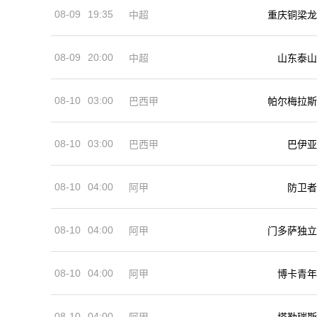
08-09
19:35
中超
重庆铜梁龙
08-09
20:00
中超
山东泰山
08-10
03:00
巴西甲
帕尔梅拉斯
08-10
03:00
巴西甲
巴伊亚
08-10
04:00
阿甲
防卫者
08-10
04:00
阿甲
门多萨独立
08-10
04:00
阿甲
博卡青年
08-10
04:00
阿甲
塔勒瑞斯