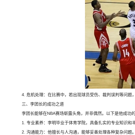
4. 危机处理：在比赛中，若出现球员受伤、裁判误判等问
三、李团长的成功之道
李团长能够在NBA赛场崭露头角，并非偶然。以下是他成功
1. 专业素养：李明毕业于体育学院，具备扎实的专业知识和
2. 沟通能力：他擅长与人沟通，能够妥善处理各种复杂问题