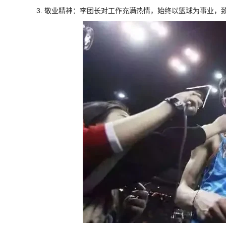
3. 敬业精神：李团长对工作充满热情，始终以篮球为事业，