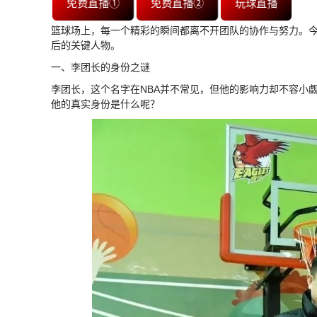
免费直播①
免费直播②
玩球直播
篮球场上，每一个精彩的瞬间都离不开团队的协作与努力。今
后的关键人物。
一、李团长的身份之谜
李团长，这个名字在NBA并不常见，但他的影响力却不容小
他的真实身份是什么呢？