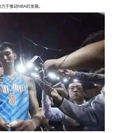
致力于推动NBA的发展。