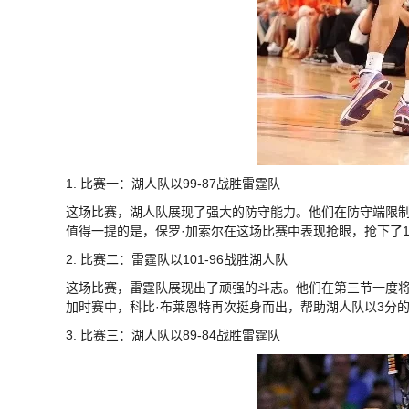
1. 比赛一：湖人队以99-87战胜雷霆队
这场比赛，湖人队展现了强大的防守能力。他们在防守端限制
值得一提的是，保罗·加索尔在这场比赛中表现抢眼，抢下了
2. 比赛二：雷霆队以101-96战胜湖人队
这场比赛，雷霆队展现出了顽强的斗志。他们在第三节一度将
加时赛中，科比·布莱恩特再次挺身而出，帮助湖人队以3分
3. 比赛三：湖人队以89-84战胜雷霆队