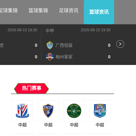
足球集锦
篮球集锦
足球资讯
篮球资讯
2026-08-15 19:35
2026-08-15 19:30
中甲
中甲
虎
0
广西恒宸
0
陕
0
梅州客家
0
长
热门赛事
中超
中超
中超
中超