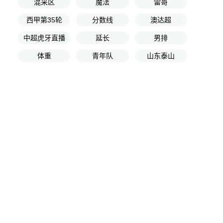
混采区
魔法
雷哥
西甲第35轮
分数线
澳达超
中超虎牙直播
延长
男排
体重
青年队
山东泰山