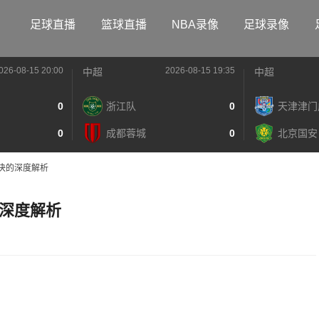
足球直播
篮球直播
NBA录像
足球录像
026-08-15 20:00
2026-08-15 19:35
中超
中超
0
浙江队
0
天津津门
0
成都蓉城
0
北京国安
对决的深度解析
的深度解析