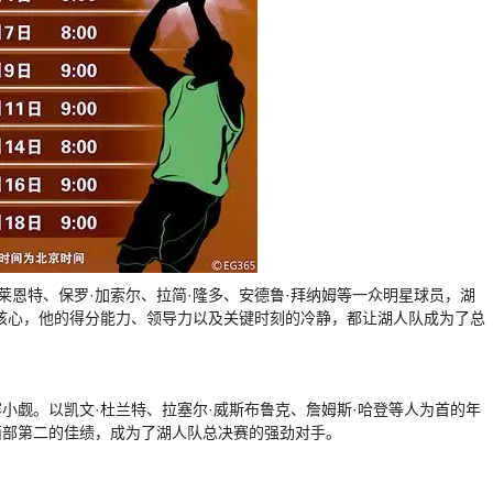
布莱恩特、保罗·加索尔、拉简·隆多、安德鲁·拜纳姆等一众明星球员，湖
核心，他的得分能力、领导力以及关键时刻的冷静，都让湖人队成为了总
小觑。以凯文·杜兰特、拉塞尔·威斯布鲁克、詹姆斯·哈登等人为首的年
西部第二的佳绩，成为了湖人队总决赛的强劲对手。