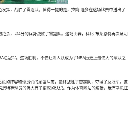
色发挥，战胜了雷霆队。值得一提的是，拉简·隆多在这场比赛中送出了
的绝杀，以4分的优势战胜了雷霆队。这场比赛，科比·布莱恩特再次证明
NBA总冠军。这场胜利，不仅让湖人队成为了NBA历史上最伟大的球队之
。
借出色的阵容和球员们的顽强斗志，最终战胜了雷霆队，夺得了总冠军。这
莱恩特等球员的伟大有了更深的认识。作为体育网站的编辑，我有幸见证