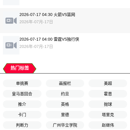
2026-07-17 04:30 火箭VS篮网
2026年-07月-17日
2026-07-17 04:00 雷霆VS独行侠
2026年-07月-17日
热门标签
单挑赛
画报栏
美超
皇马首回合
约旦
霍恩
推介
英格
抛球
卡门
里德
塔里克
判断力
广州华立学院
赵继伟