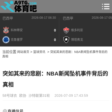
2026-08-17 06:30
2026-08-17 05
巴西甲
巴西甲
0
科林蒂安
维多利亚
0
克鲁塞罗
博塔弗戈
当前位置:
>
>
网站首页
篮球资讯
突如其来的悲剧：NBA新闻坠机事件背后的
真相
突如其来的悲剧：NBA新闻坠机事件背后的
真相
58号球衣
欧协
沙特联第31轮
2026-07-09 17:43:59
直播信号