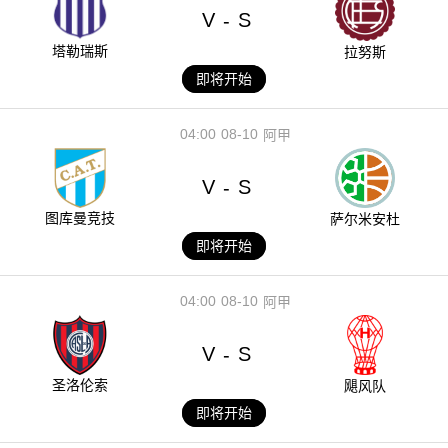
V
S
-
塔勒瑞斯
拉努斯
即将开始
04:00
08-10
阿甲
V
S
-
图库曼竞技
萨尔米安杜
即将开始
04:00
08-10
阿甲
V
S
-
圣洛伦索
飓风队
即将开始