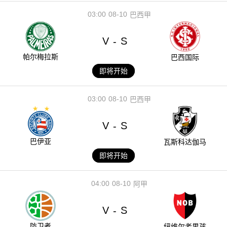
03:00
08-10
巴西甲
V
S
-
帕尔梅拉斯
巴西国际
即将开始
03:00
08-10
巴西甲
V
S
-
巴伊亚
瓦斯科达伽马
即将开始
04:00
08-10
阿甲
V
S
-
防卫者
纽维尔老男孩