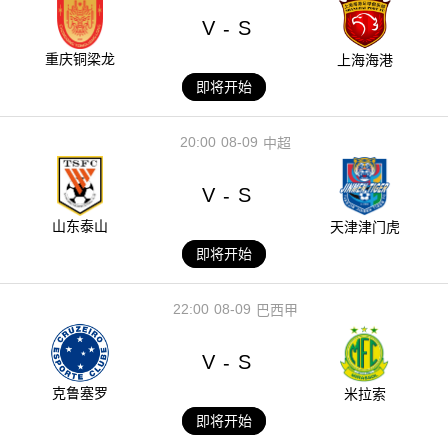
V
S
-
重庆铜梁龙
上海海港
即将开始
20:00
08-09
中超
V
S
-
山东泰山
天津津门虎
即将开始
22:00
08-09
巴西甲
V
S
-
克鲁塞罗
米拉索
即将开始