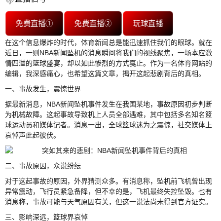
免费直播①
免费直播②
玩球直播
在这个信息爆炸的时代，体育新闻总是能迅速抓住我们的眼球。就在
近日，一则NBA新闻坠机的消息瞬间将我们的视线聚焦，一场本应激
情四溢的篮球盛宴，却以如此惨烈的方式戛止。作为一名体育网站的
编辑，我深感痛心，也希望这篇文章，揭开这起悲剧背后的真相。
一、事故发生，震惊世界
据最新消息，NBA新闻坠机事件发生在我国某地，事故原因初步判断
为机械故障。这起事故导致机上人员全部遇难，其中包括多名知名篮
球运动员和媒体记者。消息一出，全球篮球迷为之震惊，社交媒体上
哀悼声此起彼伏。
二、事故原因，众说纷纭
对于这起事故的原因，外界猜测众多。有消息称，坠机前飞机曾出现
异常震动，飞行员紧急备降，但不幸的是，飞机最终失控坠毁。也有
消息称，事故可能与天气原因有关，但这一说法尚未得到官方证实。
三、影响深远，篮球界哀悼