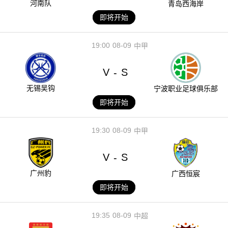
河南队
青岛西海岸
即将开始
19:00
08-09
中甲
V
S
-
无锡吴钩
宁波职业足球俱乐部
即将开始
19:30
08-09
中甲
V
S
-
广州豹
广西恒宸
即将开始
19:35
08-09
中超