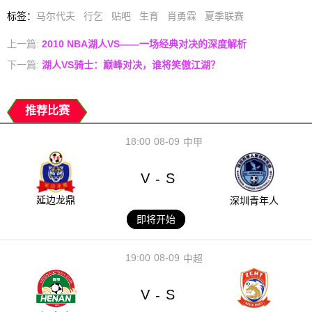
标签
：
马尔代夫
行乞
贴吧
生育
肖勇霖
夏季联赛
上一篇:
2010 NBA湖人VS——一场经典对决的深度解析
下一篇:
湖人VS骑士：巅峰对决，谁将笑傲江湖？
推荐比赛
18:00
08-09
中甲
V
S
-
延边龙鼎
深圳青年人
即将开始
19:00
08-09
中超
V
S
-