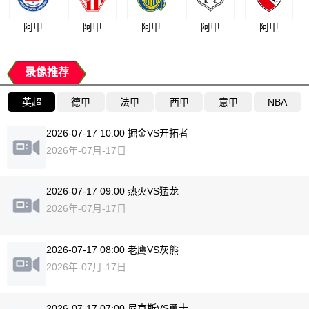
阿甲
阿甲
阿甲
阿甲
阿甲
录像推荐
英超
德甲
法甲
西甲
意甲
NBA
2026-07-17 10:00 掘金VS开拓者
2026年-07月-17日
2026-07-17 09:00 热火VS猛龙
2026年-07月-17日
2026-07-17 08:00 老鹰VS灰熊
2026年-07月-17日
2026-07-17 07:00 尼克斯VS勇士