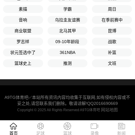
素描
学霸
周日
音响
乌拉圭友谊赛
在季前赛中
商业联盟
北马其甲
昆博
罗志祥
09-10年龄段
战歌
状元签选中了
361NBA
补篮
篮球史上
推测
文班
A9TG体育吧✅本站所有资讯内容均收集于互联网,如有侵权内容或不
妥之处,请您联系我们删除。敬请谅解!QQ2016690669
网站地图
Copyright © 2025 All Rights Reserved A9TG体育吧
首页
足球
篮球
录像
新闻