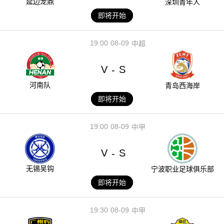
延边龙鼎
深圳青年人
即将开始
19:00
08-09
中超
V
S
-
河南队
青岛西海岸
即将开始
19:00
08-09
中甲
V
S
-
无锡吴钩
宁波职业足球俱乐部
即将开始
19:30
08-09
中甲