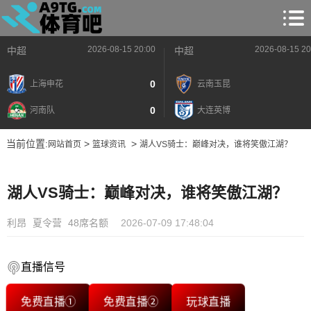
2026-08-15 20:00
2026-08-15 20
中超
中超
0
上海申花
云南玉昆
0
河南队
大连英博
当前位置:
>
>
网站首页
篮球资讯
湖人VS骑士：巅峰对决，谁将笑傲江湖？
湖人VS骑士：巅峰对决，谁将笑傲江湖？
利昂
夏令营
48席名额
2026-07-09 17:48:04
直播信号
免费直播①
免费直播②
玩球直播