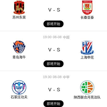
V
S
-
苏州东吴
长春亚泰
即将开始
19:00
08-08
中超
V
S
-
青岛海牛
上海申花
即将开始
19:30
08-08
中甲
V
S
-
石家庄功夫
陕西联合月亮泊队
即将开始