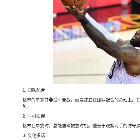
1. 团队配合
格林的单挑并非孤军奋战，而是建立在团队配合的基础上。
势。
2. 时机把握
格林在单挑时，总能准确把握时机。他善于观察对手的防守
3. 变化多端