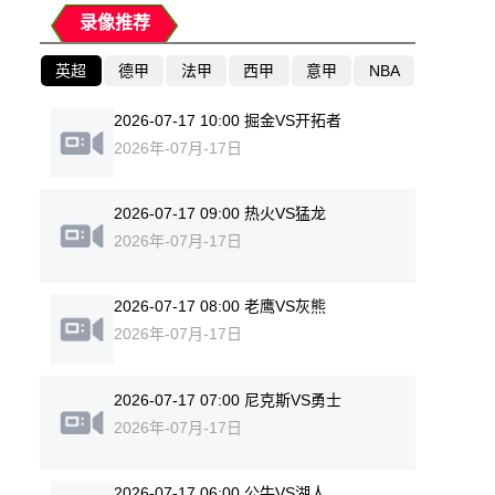
录像推荐
英超
德甲
法甲
西甲
意甲
NBA
2026-07-17 10:00 掘金VS开拓者
2026年-07月-17日
2026-07-17 09:00 热火VS猛龙
2026年-07月-17日
2026-07-17 08:00 老鹰VS灰熊
2026年-07月-17日
2026-07-17 07:00 尼克斯VS勇士
2026年-07月-17日
2026-07-17 06:00 公牛VS湖人