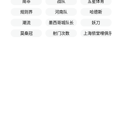
南非
战队
五星体育
规则界
河南队
哈德斯
潮流
墨西哥城队长
妖刀
莫桑冠
射门次数
上海侬堂哩俱乐部