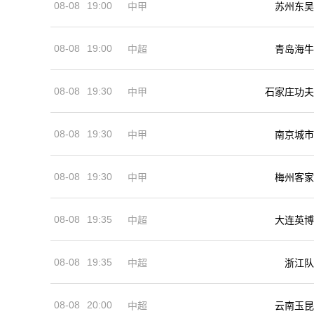
08-08
19:00
中甲
苏州东吴
08-08
19:00
中超
青岛海牛
08-08
19:30
中甲
石家庄功夫
08-08
19:30
中甲
南京城市
08-08
19:30
中甲
梅州客家
08-08
19:35
中超
大连英博
08-08
19:35
中超
浙江队
08-08
20:00
中超
云南玉昆