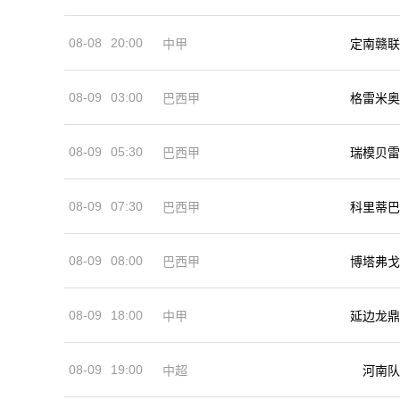
08-08
20:00
中甲
定南赣联
08-09
03:00
巴西甲
格雷米奥
08-09
05:30
巴西甲
瑞模贝雷
08-09
07:30
巴西甲
科里蒂巴
08-09
08:00
巴西甲
博塔弗戈
08-09
18:00
中甲
延边龙鼎
08-09
19:00
河南队
中超