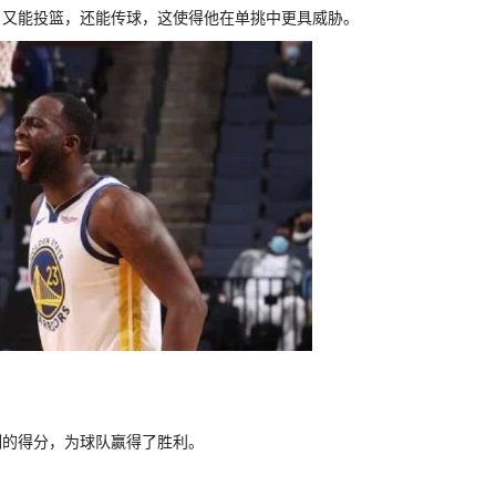
，又能投篮，还能传球，这使得他在单挑中更具威胁。
刻的得分，为球队赢得了胜利。