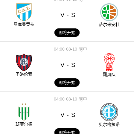
V
S
-
图库曼竞技
萨尔米安杜
即将开始
04:00
08-10
阿甲
V
S
-
圣洛伦索
飓风队
即将开始
04:00
08-10
阿甲
V
S
-
班菲尔德
贝尔格拉诺
即将开始