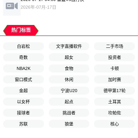
2026年-07月-17日
热门标签
白岩松
文字直播软件
二手市场
奇数
超女
投资者
NBA2K
食物
卡顿
窗口模式
休闲
加时赛
金超
宁波U20
德甲第17轮
以女杯
起点
土耳其
接球者
挑战者
坎帕佐
苏联
狼堡
核心