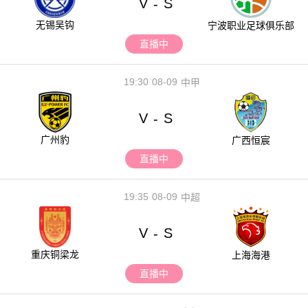
V
S
-
无锡吴钩
宁波职业足球俱乐部
直播中
19:30
08-09
中甲
V
S
-
广州豹
广西恒宸
直播中
19:35
08-09
中超
V
S
-
重庆铜梁龙
上海海港
直播中