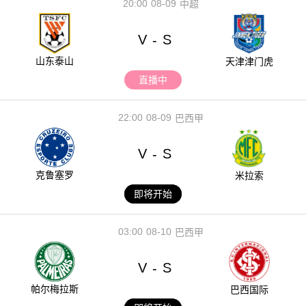
20:00
08-09
中超
V
S
-
山东泰山
天津津门虎
直播中
22:00
08-09
巴西甲
V
S
-
克鲁塞罗
米拉索
即将开始
03:00
08-10
巴西甲
V
S
-
帕尔梅拉斯
巴西国际