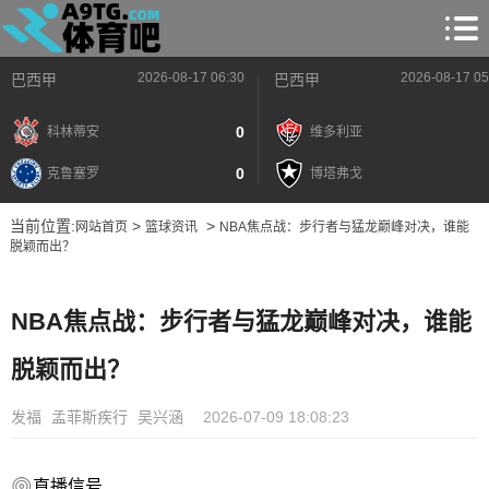
2026-08-17 06:30
2026-08-17 05
巴西甲
巴西甲
0
科林蒂安
维多利亚
0
克鲁塞罗
博塔弗戈
当前位置:
>
>
网站首页
篮球资讯
NBA焦点战：步行者与猛龙巅峰对决，谁能
脱颖而出？
NBA焦点战：步行者与猛龙巅峰对决，谁能
脱颖而出？
发福
孟菲斯疾行
吴兴涵
2026-07-09 18:08:23
直播信号