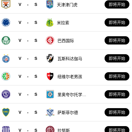
V
-
S
即将开始
天津津门虎
V
-
S
即将开始
米拉索
V
-
S
即将开始
巴西国际
V
-
S
即将开始
瓦斯科达伽马
V
-
S
即将开始
纽维尔老男孩
V
-
S
即将开始
里奥夸尔托学生
队
V
-
S
即将开始
萨斯菲尔德
V
-
S
即将开始
拉努斯