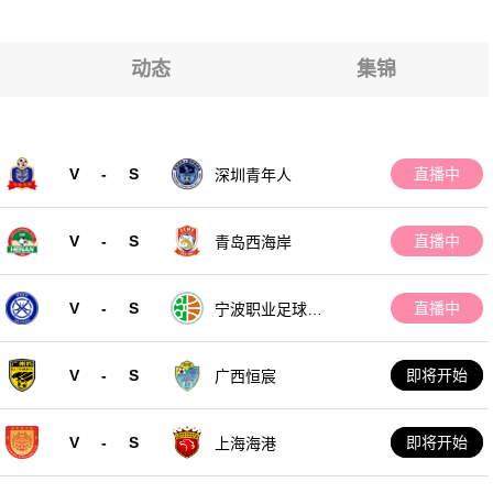
动态
集锦
V
-
S
直播中
深圳青年人
V
-
S
直播中
青岛西海岸
V
-
S
直播中
宁波职业足球俱
乐部
V
-
S
即将开始
广西恒宸
V
-
S
即将开始
上海海港