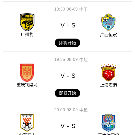
19:30
08-09
中甲
V
S
-
广州豹
广西恒宸
即将开始
19:35
08-09
中超
V
S
-
重庆铜梁龙
上海海港
即将开始
20:00
08-09
中超
V
S
-