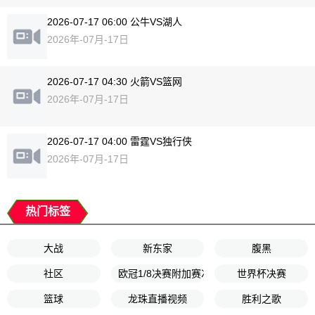
2026-07-17 06:00 公牛VS湖人
2026年-07月-17日
2026-07-17 04:30 火箭VS篮网
2026年-07月-17日
2026-07-17 04:00 雷霆VS独行侠
2026年-07月-17日
热门标签
大战
新东家
腹黑
社区
欧冠1/8决赛附加赛次回合
世界杯决赛
篮球
龙珠直播视频
胜利之歌