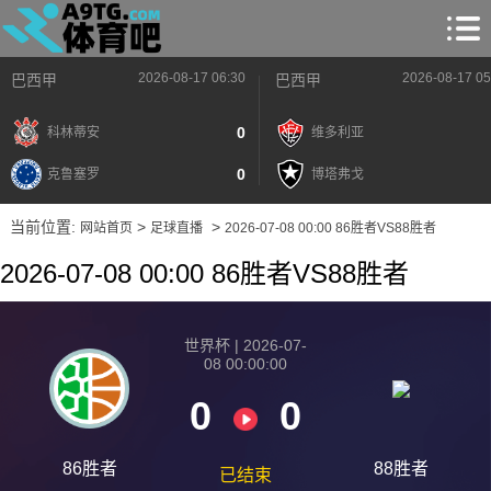
2026-08-17 06:30
2026-08-17 05
巴西甲
巴西甲
0
科林蒂安
维多利亚
0
克鲁塞罗
博塔弗戈
当前位置:
>
>
网站首页
足球直播
2026-07-08 00:00 86胜者VS88胜者
2026-07-08 00:00 86胜者VS88胜者
世界杯 | 2026-07-
08 00:00:00
0
0
86胜者
88胜者
已结束