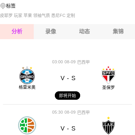
标签
2026-08-17 【世界杯】 86胜者VS88胜者
2026-08-17 【世界杯】 86胜者VS88胜者
皮耶罗
玩家
苹果
领袖气质
悉尼FC
定制
2026-08-17 【世界杯】 86胜者VS88胜者
分析
录像
动态
集锦
2026-08-17 【世界杯】 86胜者VS88胜者
2026-08-17 【世界杯】 86胜者VS88胜者
03:00
08-09
巴西甲
V
S
-
格雷米奥
圣保罗
即将开始
05:30
08-09
巴西甲
V
S
-