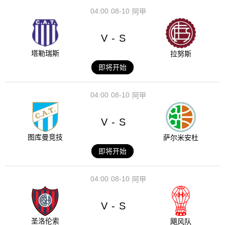
04:00
08-10
阿甲
V
S
-
塔勒瑞斯
拉努斯
即将开始
04:00
08-10
阿甲
V
S
-
图库曼竞技
萨尔米安杜
即将开始
04:00
08-10
阿甲
V
S
-
圣洛伦索
飓风队