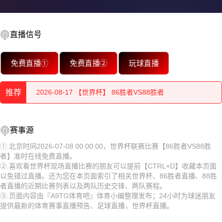
直播信号
2026-08-17 【世界杯】 86胜者VS88胜者
免费直播①
免费直播②
玩球直播
2026-08-17 【世界杯】 86胜者VS88胜者
2026-08-17 【世界杯】 86胜者VS88胜者
推荐
2026-08-17 【世界杯】 86胜者VS88胜者
2026-08-17 【世界杯】 86胜者VS88胜者
赛事源
2026-08-17 【世界杯】 86胜者VS88胜者
2026-08-17 【世界杯】 86胜者VS88胜者
①.北京时间2026-07-08 00:00:00，世界杯联赛比赛【86胜者VS88胜
2026-08-17 【世界杯】 86胜者VS88胜者
者】准时在线免费直播。
2026-08-17 【世界杯】 86胜者VS88胜者
②.喜欢看世界杯现场直播比赛的朋友可以提前【CTRL+D】收藏本页面
2026-08-17 【世界杯】 86胜者VS88胜者
以免错过直播。还为您在本页面索引了相关世界杯、86胜者直播、88胜
2026-08-17 【世界杯】 86胜者VS88胜者
者直播的近期比赛列表以及两队历史交锋、两队赛程。
③.页面内容由『A9TG体育吧』体育小编整理发布；24小时为球迷朋友
2026-08-17 【世界杯】 86胜者VS88胜者
2026-08-17 【世界杯】 86胜者VS88胜者
提供最新的体育赛事直播预告、足球直播，世界杯直播。
2026-08-17 【世界杯】 86胜者VS88胜者
2026-08-17 【世界杯】 86胜者VS88胜者