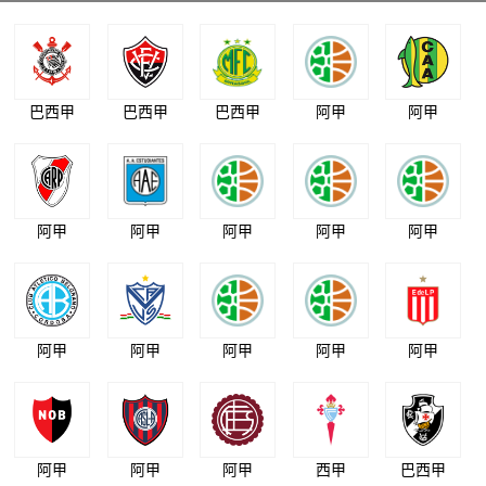
巴西甲
巴西甲
巴西甲
阿甲
阿甲
阿甲
阿甲
阿甲
阿甲
阿甲
阿甲
阿甲
阿甲
阿甲
阿甲
阿甲
阿甲
阿甲
西甲
巴西甲